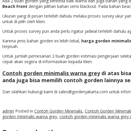
Ada 2 buah gorden yang berbeda baik warna dan juga bahan yang di
Beach Front
dengan pilihan bahan semi blackout. Pada bahan beach 
Ukuran yang di pesan terlebih dahulu melalui proses survey ukur 
untuk di pilih oleh klien.
Untuk proses survey pun anda perlu ngatur jadwal terlebih dahulu ag
Karena jenis bahan gorden ini lebih tebal,
harga gorden minimali
terpisah.
Untuk jumlah pemesanan 2 buah gorden estimasi pengerjaan sekitar
cepat akan segera di informasikan kepada klien.
Contoh gorden minimalis warna grey
di atas bis
anda juga bisa memilih contoh gorden lainnya s
Dan silahkan hubungi kami di sales@gordenjakarta.com untuk in
admin
Posted in
Contoh Gorden Minimalis
,
Contoh Gorden Minimal
gorden minimalis warna grey
,
contoh gorden minimalis warna grey 