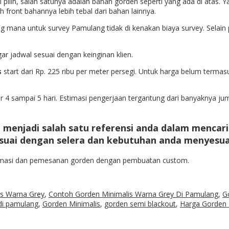
 pilih, salah satunya adalah bahan gorden seperti yang ada di atas.
front bahannya lebih tebal dari bahan lainnya.
yang mana untuk survey Pamulang tidak di kenakan biaya survey. Sela
ar jadwal sesuai dengan keinginan klien.
s
start dari Rp. 225 ribu per meter persegi. Untuk harga belum termas
 4 sampai 5 hari. Estimasi pengerjaan tergantung dari banyaknya ju
a menjadi salah satu referensi anda dalam mencar
esuai dengan selera dan kebutuhan anda menyesua
formasi dan pemesanan gorden dengan pembuatan custom.
is Warna Grey
,
Contoh Gorden Minimalis Warna Grey Di Pamulang
,
G
di pamulang
,
Gorden Minimalis
,
gorden semi blackout
,
Harga Gorden 