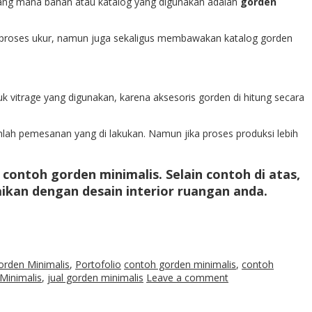
 Yang mana bahan atau katalog yang digunakan adalah
gorden
in proses ukur, namun juga sekaligus membawakan katalog gorden
uk vitrage yang digunakan, karena aksesoris gorden di hitung secara
mlah pemesanan yang di lakukan. Namun jika proses produksi lebih
i
contoh gorden minimalis
. Selain contoh di atas,
ikan dengan desain interior ruangan anda.
orden Minimalis
,
Portofolio
contoh gorden minimalis
,
contoh
Minimalis
,
jual gorden minimalis
Leave a comment