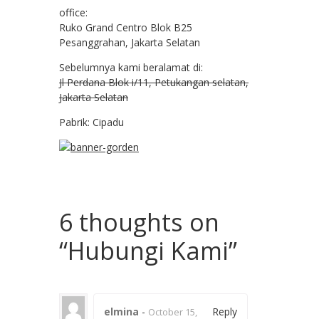
office:
Ruko Grand Centro Blok B25
Pesanggrahan, Jakarta Selatan
Sebelumnya kami beralamat di:
Jl Perdana Blok i/11, Petukangan selatan,
Jakarta Selatan
Pabrik: Cipadu
6 thoughts on
“
Hubungi Kami
”
elmina
-
Reply
October 15,