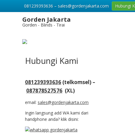
081239393636 – sales@gordenjakarta.com
Hubungi 
Gorden Jakarta
Gorden - Blinds - Tirai
Hubungi Kami
081239393636
(telkomsel) –
087878527576
(XL)
email:
sales@gordenjakarta.com
Ingin langsung add WA kami dari
handphone anda? klik disini: