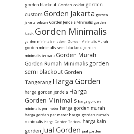
gorden
gorden blackout
Gorden coklat
Gorden Jakarta
custom
gorden
Gorden Jendela Minimalis
jakarta selatan
gorden
Gorden Minimalis
klasik
Gorden Minimalis Murah
gorden minimalis modern
gorden minimalis semi blackout
gorden
Gorden Murah
minimalis terbaru
gorden
Gorden Rumah Minimalis
semi blackout
Gorden
Harga Gorden
Tangerang
Harga
harga gorden jendela
Gorden Minimalis
harga gorden
harga gorden murah
minimalis per meter
harga gorden per meter
harga gorden rumah
harga kain
minimalis
Harga Gorden Terbaru
Jual Gorden
gorden
jual gorden