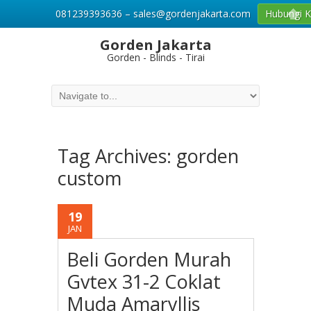
081239393636 – sales@gordenjakarta.com
Hubungi 
Gorden Jakarta
Gorden - Blinds - Tirai
Tag Archives:
gorden
custom
19
JAN
Beli Gorden Murah
Gvtex 31-2 Coklat
Muda Amaryllis