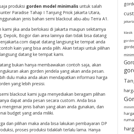
gord
saja produksi
gorden model minimalis
untuk salah
unter Paradise Tahap I Tanjung Priok Jakarta Utara,
cus
nggunakan jenis bahan semi blackout abu-abu Terra A1.
jakart
 kami jika anda berlokasi di Jakarta maupun sekitarnya
klasik
g, Depok, Bogor dan area lainnya dan tidak bisa datang
gorde
denjakarta.com dapat datang langsung ke tempat anda
gorde
oh kain yang bisa anda pilih. Akan tetapi untuk pilihan
 langsung datang ke tempat kami.
minim
Gor
datang bukan hanya membawakan contoh saja, akan
gor
engukuran akan gorden jendela yang akan anda pesan.
bih dulu maka anda akan mendapatkan informasi harga
Tan
den yang lebih presisi.
harg
semi blackout kami juga menyediakan beragam pilihan
Gor
anya dapat anda pesan secara custom. Anda bisa
ulu mengenai jenis bahan yang akan anda gunakan, dan
minim
nai budget yang anda miliki.
harga
ruma
ga dan pilihan maka anda bisa lakukan pembayaran DP
harg
duksi, proses produksi tidaklah terlalu lama. Hanya