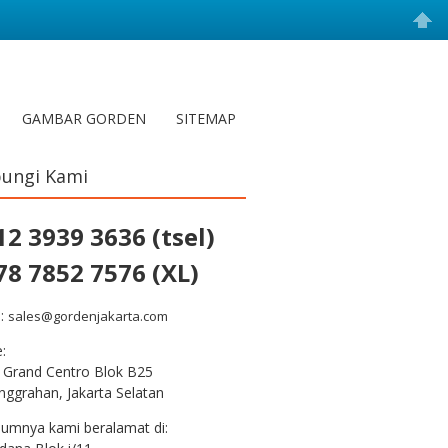
GAMBAR GORDEN
SITEMAP
ungi Kami
12 3939 3636 (tsel)
78 7852 7576 (XL)
l:
sales@gordenjakarta.com
e:
 Grand Centro Blok B25
nggrahan, Jakarta Selatan
lumnya kami beralamat di: