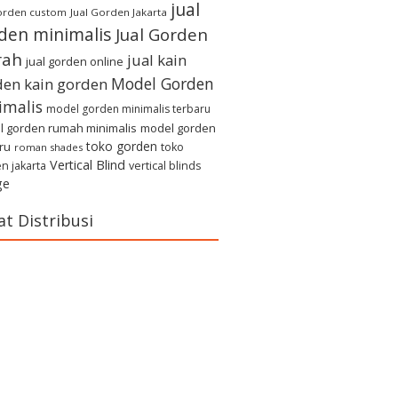
jual
gorden custom
Jual Gorden Jakarta
den minimalis
Jual Gorden
rah
jual kain
jual gorden online
Model Gorden
den
kain gorden
imalis
model gorden minimalis terbaru
 gorden rumah minimalis
model gorden
toko gorden
ru
toko
roman shades
Vertical Blind
n jakarta
vertical blinds
ge
at Distribusi