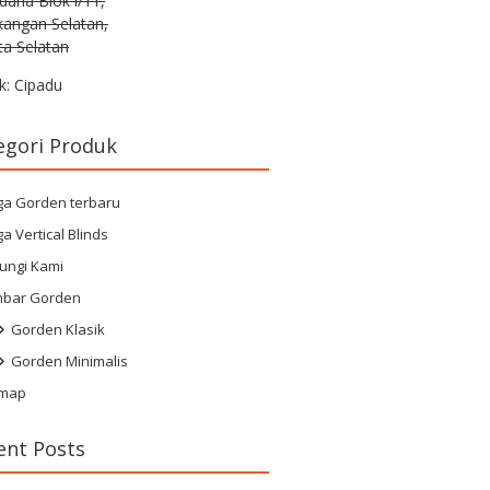
rdana Blok i/11,
kangan Selatan,
ta Selatan
k: Cipadu
egori Produk
ga Gorden terbaru
a Vertical Blinds
ungi Kami
bar Gorden
Gorden Klasik
Gorden Minimalis
emap
ent Posts