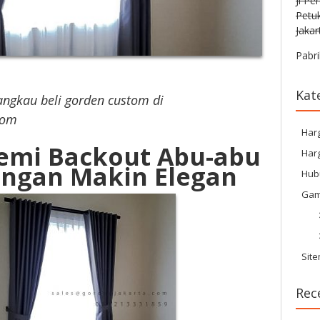
Jl Pe
Petu
Jakar
Pabri
Kat
jangkau beli gorden custom di
com
Har
emi Backout Abu-abu
Harg
angan Makin Elegan
Hub
Gam
Sit
Rec