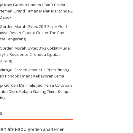
ga Kain Gorden Hanum Hbm 3 Coklat
rtemen Grand Taman Melati Margonda 2
 Depok
 Gorden Murah Gvtex 20-3 Silver Gold
dise Resort Ciputat Cluster The Bay
utat Tangerang
i Gorden Murah Gvtex 31-2 Coklat Muda
yllis Residence Cirendeu Ciputat
gerang
 Vitrage Gorden Amour H1 Putih Pinang
ah Pondok Pinang Kebayoran Lama
a Gorden Minimalis Jadi Terra C5-Urban
-abu Disco Kelapa Gading Timur Kelapa
ing
s
den abu-abu
gorden apartemen