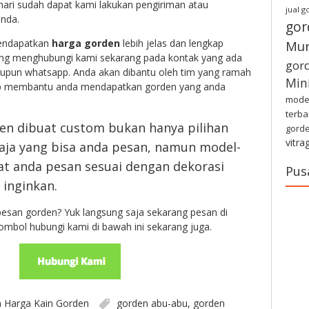
ari sudah dapat kami lakukan pengiriman atau
jual 
nda.
gor
mendapatkan
harga gorden
lebih jelas dan lengkap
Mu
ung menghubungi kami sekarang pada kontak yang ada
gor
aupun whatsapp. Anda akan dibantu oleh tim yang ramah
Min
iap membantu anda mendapatkan gorden yang anda
model
terba
den dibuat custom bukan hanya pilihan
gorde
vitra
aja yang bisa anda pesan, namun model-
t anda pesan sesuai dengan dekorasi
Pus
 inginkan.
esan gorden? Yuk langsung saja sekarang pesan di
tombol hubungi kami di bawah ini sekarang juga.
n
Harga Kain Gorden
gorden abu-abu
,
gorden