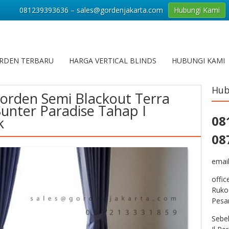
081239393636 – sales@gordenjakarta.com
Hubungi Kami
RDEN TERBARU
HARGA VERTICAL BLINDS
HUBUNGI KAMI
Hub
orden Semi Blackout Terra
unter Paradise Tahap I
08
k
08
emai
offic
Ruko
Pesa
Sebe