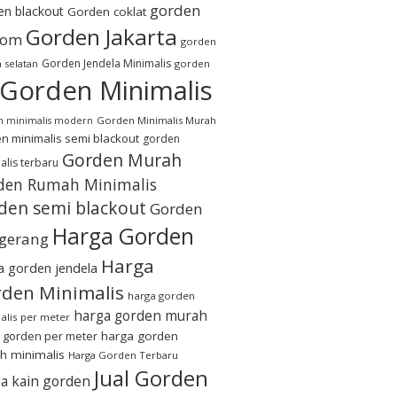
gorden
en blackout
Gorden coklat
Gorden Jakarta
tom
gorden
Gorden Jendela Minimalis
a selatan
gorden
Gorden Minimalis
Gorden Minimalis Murah
n minimalis modern
n minimalis semi blackout
gorden
Gorden Murah
alis terbaru
den Rumah Minimalis
den semi blackout
Gorden
Harga Gorden
gerang
Harga
a gorden jendela
den Minimalis
harga gorden
harga gorden murah
alis per meter
 gorden per meter
harga gorden
h minimalis
Harga Gorden Terbaru
Jual Gorden
a kain gorden