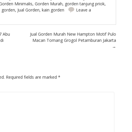
Gorden Minimalis
,
Gorden Murah
,
gorden tanjung priok
,
n gorden
,
Jual Gorden
,
kain gorden
Leave a
7 Abu
Jual Gorden Murah New Hampton Motif Pulo
di
Macan Tomang Grogol Petamburan Jakarta
→
ed.
Required fields are marked
*