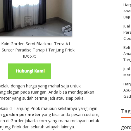
Har
Apa
Beji
Jual
Para
Cip
 Kain Gorden Semi Blackout Terra A1
Bel
 Sunter Paradise Tahap I Tanjung Priok
Amar
ID6675
Tan
Jual
Mer
Harg
selalu dengan harga yang mahal saja untuk
Abu
ng elegan pada ruangan. Anda bisa mendapatkan
Gad
meter yang sudah terima jadi atau siap pakai.
kasi di Tanjung Priok maupun sekitarnya yang ingin
Tag
n gorden per meter
yang bisa anda pesan custom,
den di Gordenjakarta.com yang mana melayani untuk
gor
njung Priok dan seluruh wilayah lainnya.