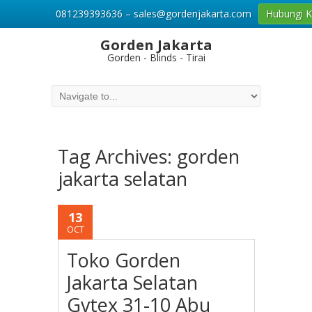
081239393636 – sales@gordenjakarta.com
Hubungi 
Gorden Jakarta
Gorden - Blinds - Tirai
Tag Archives:
gorden
jakarta selatan
13
OCT
Toko Gorden
Jakarta Selatan
Gvtex 31-10 Abu