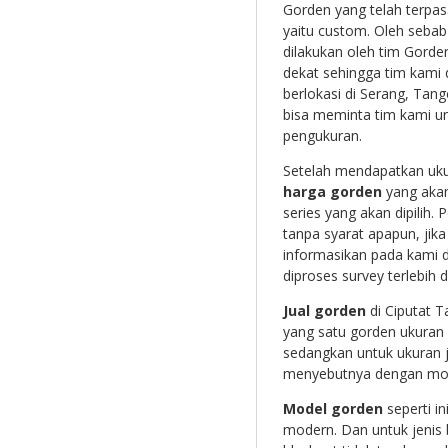
Gorden yang telah terpa
yaitu custom. Oleh sebab
dilakukan oleh tim Gorde
dekat sehingga tim kami 
berlokasi di Serang, Tan
bisa meminta tim kami u
pengukuran.
Setelah mendapatkan uk
harga gorden
yang akan
series yang akan dipilih.
tanpa syarat apapun, jik
informasikan pada kami
diproses survey terlebih d
Jual gorden
di Ciputat T
yang satu gorden ukura
sedangkan untuk ukuran je
menyebutnya dengan m
Model gorden
seperti i
modern. Dan untuk jenis 