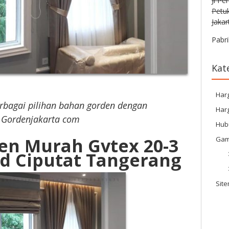
Jl Pe
Petu
Jakar
Pabri
Kat
Har
rbagai pilihan bahan gorden dengan
Harg
 Gordenjakarta com
Hub
en Murah Gvtex 20-3
Gam
ld Ciputat Tangerang
Sit