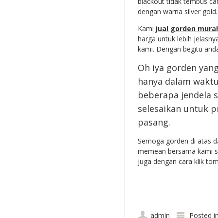
blackout tidak tembus c
dengan warna silver gold.
Kami
jual gorden mura
harga untuk lebih jelasn
kami. Dengan begitu anda
Oh iya gorden yang
hanya dalam waktu
beberapa jendela 
selesaikan untuk p
pasang.
Semoga gorden di atas da
memean bersama kami sil
juga dengan cara klik tom
admin
Posted i