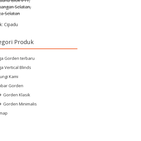
rdana Blok i/11,
kangan Selatan,
ta Selatan
k: Cipadu
egori Produk
ga Gorden terbaru
a Vertical Blinds
ungi Kami
bar Gorden
Gorden Klasik
Gorden Minimalis
emap