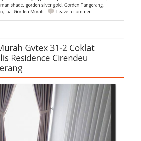
oman shade
,
gorden silver gold
,
Gorden Tangerang
,
en
,
Jual Gorden Murah
Leave a comment
Murah Gvtex 31-2 Coklat
is Residence Cirendeu
gerang