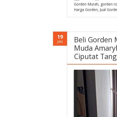
Gorden Murah
,
gorden r
Harga Gorden
,
Jual Gord
19
Beli Gorden 
JAN
Muda Amaryll
Ciputat Tan