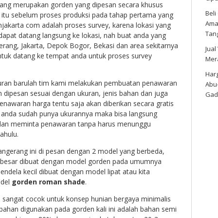
sang merupakan gorden yang dipesan secara khusus
Bel
 itu sebelum proses produksi pada tahap pertama yang
Amar
njakarta com adalah proses survey, karena lokasi yang
Tan
dapat datang langsung ke lokasi, nah buat anda yang
gerang, Jakarta, Depok Bogor, Bekasi dan area sekitarnya
Jual
ntuk datang ke tempat anda untuk proses survey
Mer
Harg
uran barulah tim kami melakukan pembuatan penawaran
Abu
 dipesan sesuai dengan ukuran, jenis bahan dan juga
Gad
 Penawaran harga tentu saja akan diberikan secara gratis
a anda sudah punya ukurannya maka bisa langsung
 dan meminta penawaran tanpa harus menunggu
ahulu.
angerang ini di pesan dengan 2 model yang berbeda,
n besar dibuat dengan model gorden pada umumnya
ndela kecil dibuat dengan model lipat atau kita
odel
gorden roman shade
.
ni sangat cocok untuk konsep hunian bergaya minimalis
bahan digunakan pada gorden kali ini adalah bahan semi