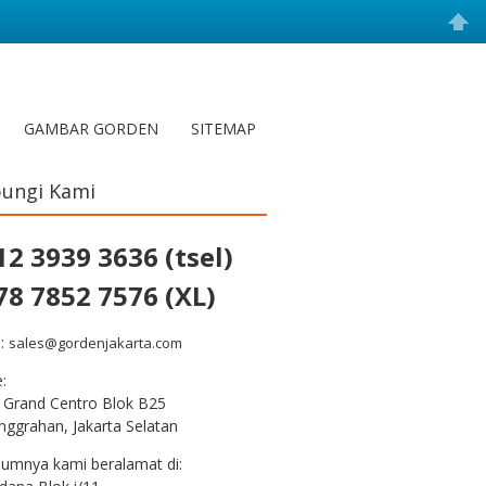
GAMBAR GORDEN
SITEMAP
ungi Kami
12 3939 3636 (tsel)
78 7852 7576 (XL)
l:
sales@gordenjakarta.com
e:
 Grand Centro Blok B25
nggrahan, Jakarta Selatan
lumnya kami beralamat di: