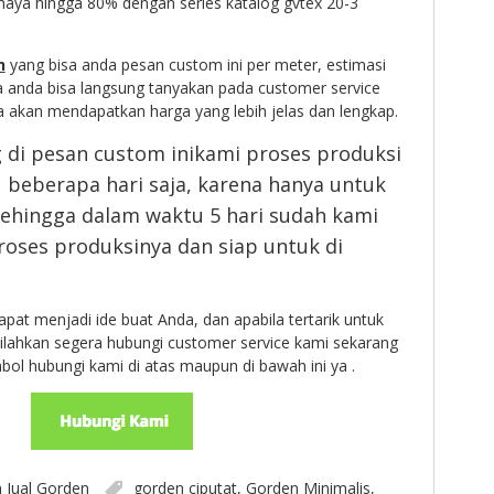
ahaya hingga 80% dengan series katalog
gvtex 20-3
h
yang bisa anda pesan custom ini per meter, estimasi
ya anda bisa langsung tanyakan pada customer service
 akan mendapatkan harga yang lebih jelas dan lengkap.
 di pesan custom inikami proses produksi
 beberapa hari saja, karena hanya untuk
sehingga dalam waktu 5 hari sudah kami
roses produksinya dan siap untuk di
pat menjadi ide buat Anda, dan apabila tertarik untuk
ahkan segera hubungi customer service kami sekarang
bol hubungi kami di atas maupun di bawah ini ya .
n
Jual Gorden
gorden ciputat
,
Gorden Minimalis
,