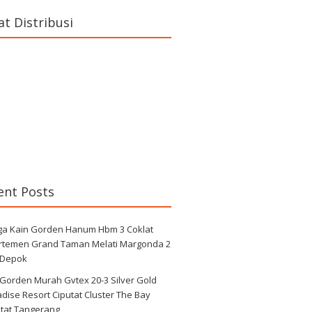
at Distribusi
ent Posts
ga Kain Gorden Hanum Hbm 3 Coklat
rtemen Grand Taman Melati Margonda 2
 Depok
 Gorden Murah Gvtex 20-3 Silver Gold
dise Resort Ciputat Cluster The Bay
utat Tangerang