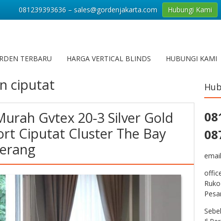
081239393636 – sales@gordenjakarta.com
Hubungi Kami
RDEN TERBARU
HARGA VERTICAL BLINDS
HUBUNGI KAMI
n ciputat
Hub
Murah Gvtex 20-3 Silver Gold
08
ort Ciputat Cluster The Bay
08
gerang
emai
offic
Ruko
Pesa
Sebe