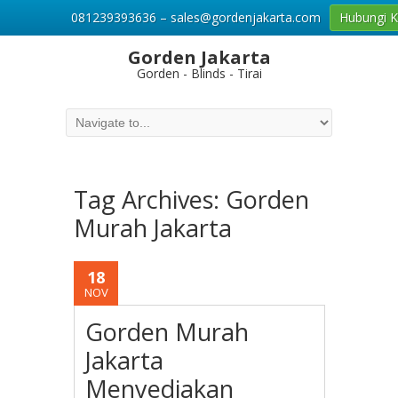
081239393636 – sales@gordenjakarta.com
Hubungi 
Gorden Jakarta
Gorden - Blinds - Tirai
Tag Archives:
Gorden
Murah Jakarta
18
NOV
Gorden Murah
Jakarta
Menyediakan