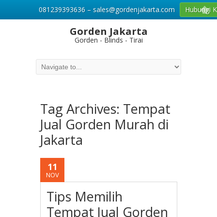
081239393636 – sales@gordenjakarta.com
Hubungi 
Gorden Jakarta
Gorden - Blinds - Tirai
Tag Archives:
Tempat
Jual Gorden Murah di
Jakarta
11
NOV
Tips Memilih
Tempat Jual Gorden