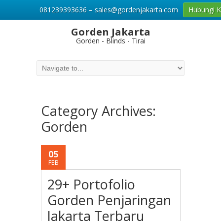
081239393636 – sales@gordenjakarta.com
Hubungi 
Gorden Jakarta
Gorden - Blinds - Tirai
Category Archives:
Gorden
05
FEB
29+ Portofolio
Gorden Penjaringan
Jakarta Terbaru