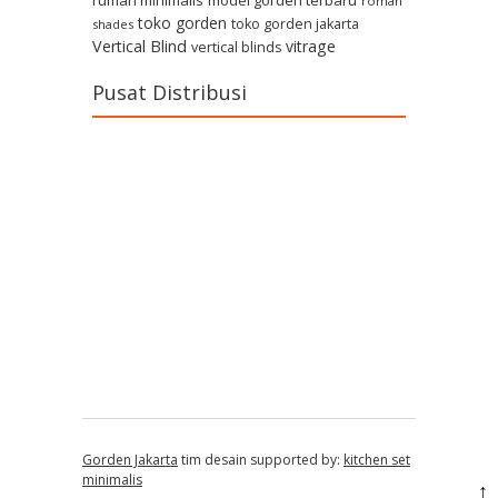
rumah minimalis
model gorden terbaru
roman
toko gorden
toko gorden jakarta
shades
Vertical Blind
vitrage
vertical blinds
Pusat Distribusi
Gorden Jakarta
tim desain supported by:
kitchen set
minimalis
↑