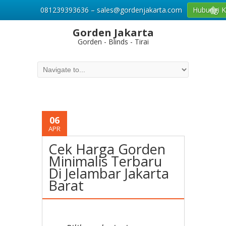
081239393636 – sales@gordenjakarta.com
Hubungi 
Gorden Jakarta
Gorden - Blinds - Tirai
06
APR
Cek Harga Gorden
Minimalis Terbaru
Di Jelambar Jakarta
Barat