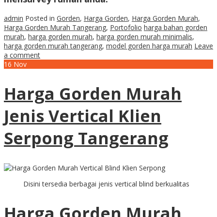
admin
Posted in
Gorden
,
Harga Gorden
,
Harga Gorden Murah
,
Harga Gorden Murah Tangerang
,
Portofolio
harga bahan gorden
murah
,
harga gorden murah
,
harga gorden murah minimalis
,
harga gorden murah tangerang
,
model gorden harga murah
Leave
a comment
16
Nov
Harga Gorden Murah
Jenis Vertical Klien
Serpong Tangerang
Disini tersedia berbagai jenis vertical blind berkualitas
Harga Gorden Murah