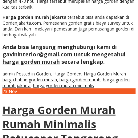
dengan 473 ribu. Harga tersebut merupakan harga gorden dengan
kualitas terbaik.
Harga gorden murah jakarta
tersebut bisa anda dapatkan di
Gordenjakarta.com. Pemesanan gorden gratis biaya survey untuk
anda. Dan kami melayani pemesanan juga pemasangan gorden di
berbagai wilayah.
Anda bisa langsung menghubungi kami di
gavininterior@gmail.com untuk mengetahui
harga gorden murah
secara lengkap.
admin
Posted in
Gorden
,
Harga Gorden
,
Harga Gorden Murah
harga bahan gorden murah
,
harga gorden murah
,
harga gorden
murah jakarta
,
harga gorden murah minimalis
23
Nov
Harga Gorden Murah
Rumah Minimalis