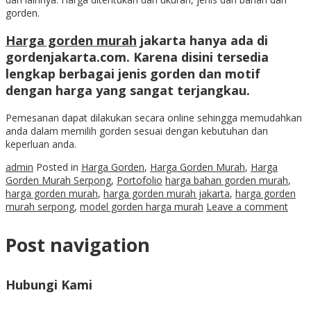
gorden.
Harga gorden murah
jakarta hanya ada di
gordenjakarta.com. Karena disini tersedia
lengkap berbagai jenis gorden dan motif
dengan harga yang sangat terjangkau.
Pemesanan dapat dilakukan secara online sehingga memudahkan
anda dalam memilih gorden sesuai dengan kebutuhan dan
keperluan anda.
admin
Posted in
Harga Gorden
,
Harga Gorden Murah
,
Harga
Gorden Murah Serpong
,
Portofolio
harga bahan gorden murah
,
harga gorden murah
,
harga gorden murah jakarta
,
harga gorden
murah serpong
,
model gorden harga murah
Leave a comment
Post navigation
Hubungi Kami