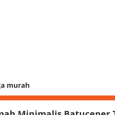
ga murah
ah Minimalis Batuceper 