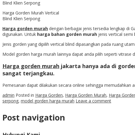
Harga Gorden Murah Vertical
Blind Klien Serpong
Harga gorden murah
dengan berbagai jenis tersedia lengkap di Ga
digunakan. Untuk
harga bahan gorden murah
jenis vertical semi
Jenis gorden yang dipilih vertical blind dipasangkan pada ruang 
Model gorden harga murah lainnya dapat anda pilih seperti vitrase d
Harga gorden murah
jakarta hanya ada di gorde
sangat terjangkau.
Pemesanan dapat dilakukan secara online sehingga memudahkan an
admin
Posted in
Harga Gorden
,
Harga Gorden Murah
,
Harga Gorde
serpong
,
model gorden harga murah
Leave a comment
Post navigation
Hubungi Kami