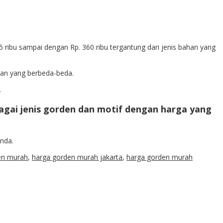
65 ribu sampai dengan Rp. 360 ribu tergantung dari jenis bahan yang
ran yang berbeda-beda.
.
bagai jenis gorden dan motif dengan harga yang
nda.
en murah
,
harga gorden murah jakarta
,
harga gorden murah