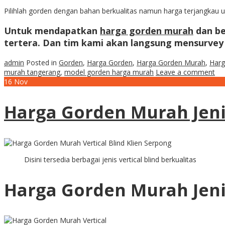
Pilihlah gorden dengan bahan berkualitas namun harga terjangkau un
Untuk mendapatkan
harga gorden murah
dan be
tertera. Dan tim kami akan langsung mensurvey
admin
Posted in
Gorden
,
Harga Gorden
,
Harga Gorden Murah
,
Harg
murah tangerang
,
model gorden harga murah
Leave a comment
16
Nov
Harga Gorden Murah Jeni
Disini tersedia berbagai jenis vertical blind berkualitas
Harga Gorden Murah Jeni