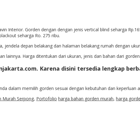
vin Interior. Gorden dengan dengan jenis vertical blind seharga Rp.1
 blackout seharga Ro. 275 ribu.
utama, jendela depan belakang dan halaman belakang rumah dengan uku
an lainnya. Harga ditentukan dari ukuran, jenis dan bahan dari gorden
njakarta.com. Karena disini tersedia lengkap ber
da dalam memilih gorden sesuai dengan kebutuhan dan keperluan a
n Murah Serpong
,
Portofolio
harga bahan gorden murah
,
harga gord