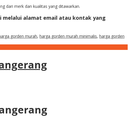
ng dari merk dan kualitas yang ditawarkan.
 melalui alamat email atau kontak yang
harga gorden murah
,
harga gorden murah minimalis
,
harga gorden
Tangerang
Tangerang