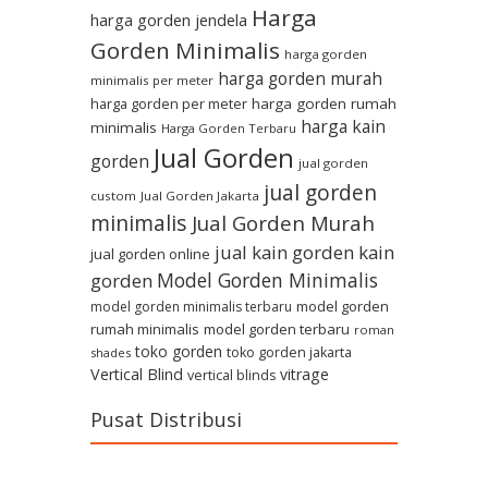
Harga
harga gorden jendela
Gorden Minimalis
harga gorden
harga gorden murah
minimalis per meter
harga gorden per meter
harga gorden rumah
harga kain
minimalis
Harga Gorden Terbaru
Jual Gorden
gorden
jual gorden
jual gorden
custom
Jual Gorden Jakarta
minimalis
Jual Gorden Murah
jual kain gorden
kain
jual gorden online
Model Gorden Minimalis
gorden
model gorden
model gorden minimalis terbaru
rumah minimalis
model gorden terbaru
roman
toko gorden
toko gorden jakarta
shades
Vertical Blind
vitrage
vertical blinds
Pusat Distribusi