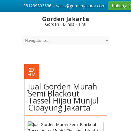
081239393636 – sales@gordenjakarta.com
Hubungi 
Gorden Jakarta
Gorden - Blinds - Tirai
27
AUG
Jual Gorden Murah
Semi Blackout
Tassel Hijau Munjul
Cipayung Jakarta