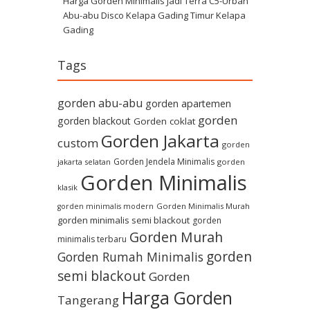
Harga Gorden Minimalis Jadi Terra C5-Urban
Abu-abu Disco Kelapa Gading Timur Kelapa
Gading
Tags
gorden abu-abu
gorden apartemen
gorden
gorden blackout
Gorden coklat
Gorden Jakarta
custom
gorden
Gorden Jendela Minimalis
jakarta selatan
gorden
Gorden Minimalis
klasik
Gorden Minimalis Murah
gorden minimalis modern
gorden minimalis semi blackout
gorden
Gorden Murah
minimalis terbaru
gorden
Gorden Rumah Minimalis
semi blackout
Gorden
Harga Gorden
Tangerang