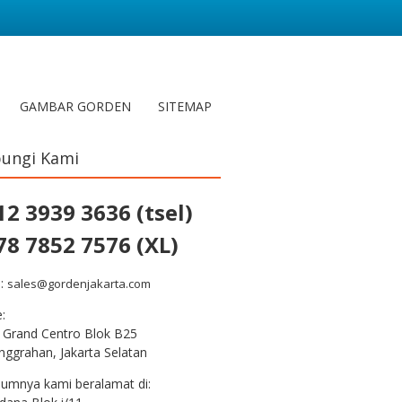
GAMBAR GORDEN
SITEMAP
ungi Kami
12 3939 3636 (tsel)
78 7852 7576 (XL)
l:
sales@gordenjakarta.com
e:
 Grand Centro Blok B25
nggrahan, Jakarta Selatan
lumnya kami beralamat di: