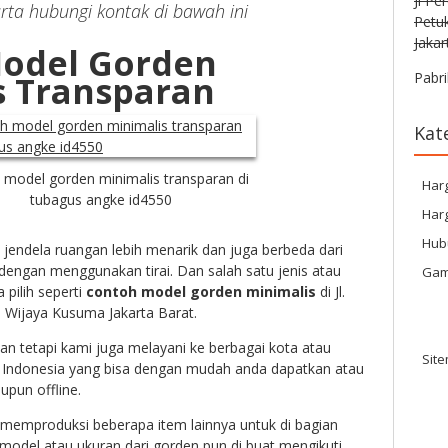
Jl Pe
rta hubungi kontak di bawah ini
Petu
Jakar
odel Gorden
s Transparan
Pabri
Kat
 model gorden minimalis transparan di
Har
tubagus angke id4550
Harg
Hub
endela ruangan lebih menarik dan juga berbeda dari
 dengan menggunakan tirai. Dan salah satu jenis atau
Gam
 pilih seperti
contoh model gorden minimalis
di
Jl.
Wijaya Kusuma Jakarta Barat.
akan tetapi kami juga melayani ke berbagai kota atau
Sit
uh Indonesia yang bisa dengan mudah anda dapatkan atau
upun offline.
mi memproduksi beberapa item lainnya untuk di bagian
 model atau ukuran dari gorden pun di buat mengikuti