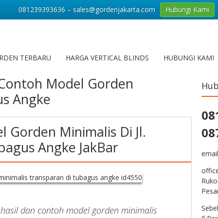
081239393636 – sales@gordenjakarta.com
Hubungi Kami
RDEN TERBARU
HARGA VERTICAL BLINDS
HUBUNGI KAMI
Contoh Model Gorden
Hub
us Angke
08
 Gorden Minimalis Di Jl.
08
bagus Angke JakBar
emai
offic
Ruko
Pesa
Sebe
 hasil dan contoh model gorden minimalis