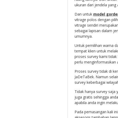
ukuran dari jendela yang 
Dan untuk
model gorde
vitrage polos dengan pili
vitrage sendiri merupaka
sebagai lapisan dalam jenis
umumnya.
Untuk pemilihan warna dar
tempat klien untuk melak
proses survey kami tida
perlu menginformasikan at
Proses survey tidak di ke
JaDeTaBek. Namun selain 
survey keberbagai wilayah
Tidak hanya survey saja 
juga gratis sehingga an
apabila anda ingin melak
Pada pemasangan kali ini
aksesoris tambahan lain