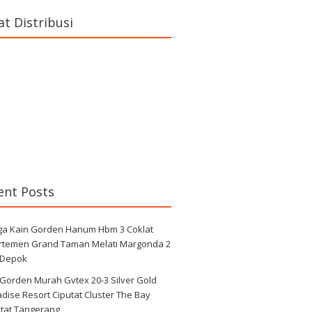
at Distribusi
ent Posts
ga Kain Gorden Hanum Hbm 3 Coklat
rtemen Grand Taman Melati Margonda 2
 Depok
 Gorden Murah Gvtex 20-3 Silver Gold
dise Resort Ciputat Cluster The Bay
utat Tangerang