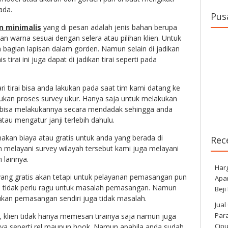
ada.
Pus
n minimalis
yang di pesan adalah jenis bahan berupa
han warna sesuai dengan selera atau pilihan klien. Untuk
n bagian lapisan dalam gorden. Namun selain di jadikan
 tirai ini juga dapat di jadikan tirai seperti pada
i tirai bisa anda lakukan pada saat tim kami datang ke
ukan proses survey ukur. Hanya saja untuk melakukan
k bisa melakukannya secara mendadak sehingga anda
au mengatur janji terlebih dahulu.
nakan biaya atau gratis untuk anda yang berada di
Rec
melayani survey wilayah tersebut kami juga melayani
 lainnya.
Har
yang gratis akan tetapi untuk pelayanan pemasangan pun
Apa
da tidak perlu ragu untuk masalah pemasangan. Namun
Beji
ukan pemasangan sendiri juga tidak masalah.
Jual
Para
, klien tidak hanya memesan tirainya saja namun juga
Cip
nya seperti rel maupun hook. Namun apabila anda sudah