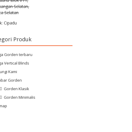
rdana Blok i/11,
kangan Selatan,
ta Selatan
k: Cipadu
egori Produk
ga Gorden terbaru
a Vertical Blinds
ungi Kami
bar Gorden
Gorden Klasik
Gorden Minimalis
emap