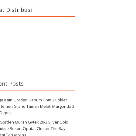
at Distribusi
ent Posts
ga Kain Gorden Hanum Hbm 3 Coklat
rtemen Grand Taman Melati Margonda 2
 Depok
 Gorden Murah Gvtex 20-3 Silver Gold
dise Resort Ciputat Cluster The Bay
utat Tangerang