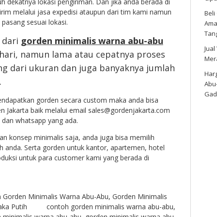
h dekatnya lokasi pengiriman. Dan jika anda berada di
irim melalui jasa expedisi ataupun dari tim kami namun
Bel
 pasang sesuai lokasi.
Amar
Tan
 dari
gorden minimalis warna abu-abu
Jual
 hari, namun lama atau cepatnya proses
Mer
ng dari ukuran dan juga banyaknya jumlah
Harg
.
Abu
Gad
endapatkan gorden secara custom maka anda bisa
 Jakarta baik melalui email sales@gordenjakarta.com
p dan whatsapp yang ada.
n konsep minimalis saja, anda juga bisa memilih
h anda. Serta gorden untuk kantor, apartemen, hotel
duksi untuk para customer kami yang berada di
n
Gorden Minimalis Warna Abu-Abu
,
Gorden Minimalis
ka Putih
contoh gorden minimalis warna abu-abu
,
 minimalis warna abu-abu
,
gorden minimalis warna abu-