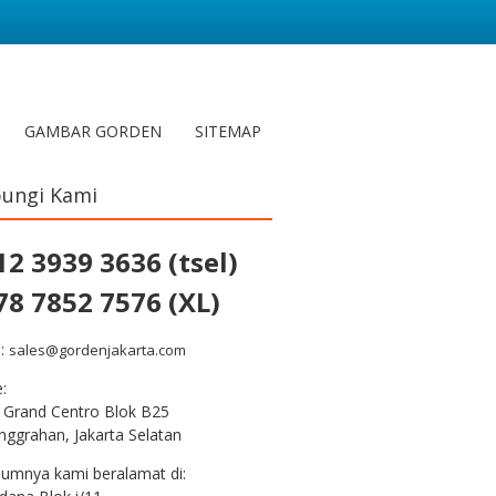
GAMBAR GORDEN
SITEMAP
ungi Kami
12 3939 3636 (tsel)
78 7852 7576 (XL)
l:
sales@gordenjakarta.com
e:
 Grand Centro Blok B25
nggrahan, Jakarta Selatan
lumnya kami beralamat di: