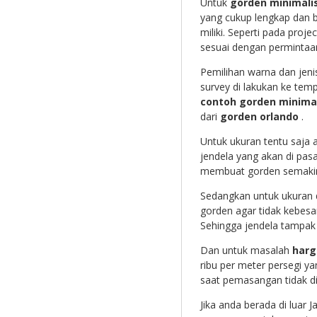
Untuk
gorden minimali
yang cukup lengkap dan b
miliki. Seperti pada proj
sesuai dengan permintaan 
Pemilihan warna dan jeni
survey di lakukan ke tem
contoh gorden minima
dari
gorden orlando
.
Untuk ukuran tentu saja a
jendela yang akan di pa
membuat gorden semakin 
Sedangkan untuk ukuran d
gorden agar tidak kebesa
Sehingga jendela tampak 
Dan untuk masalah
harg
ribu per meter persegi y
saat pemasangan tidak d
Jika anda berada di luar