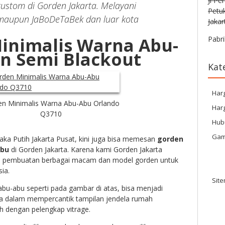
Jl Pe
ustom di Gorden Jakarta. Melayani
Petu
maupun JaBoDeTaBek dan luar kota
Jakar
inimalis Warna Abu-
Pabri
n Semi Blackout
Kat
Har
en Minimalis Warna Abu-Abu Orlando
Harg
Q3710
Hub
Gam
aka Putih Jakarta Pusat, kini juga bisa memesan
gorden
abu
di Gorden Jakarta. Karena kami Gorden Jakarta
 pembuatan berbagai macam dan model gorden untuk
ia.
Sit
bu-abu seperti pada gambar di atas, bisa menjadi
da dalam mempercantik tampilan jendela rumah
h dengan pelengkap vitrage.