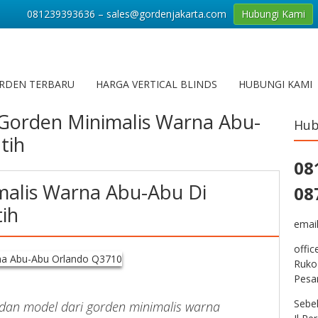
081239393636 – sales@gordenjakarta.com
Hubungi Kami
RDEN TERBARU
HARGA VERTICAL BLINDS
HUBUNGI KAMI
Gorden Minimalis Warna Abu-
Hub
tih
08
malis Warna Abu-Abu Di
08
ih
emai
offic
Ruko
Pesa
Sebe
dan model dari gorden minimalis warna