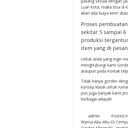
pasang sesuai dengan jau
Luar Kota, maka bisa di k
akan ada biaya kirim atau
Proses pembuatan
sekitar 5 sampai 6
produksi tergantu
item yang di pesan
Untuk anda yang ingin m
menghubungi kami Gorden
ataupun pada kontak tel
Tidak hanya gorden denga
konsep klasik untuk ruma
pun juga banyak kami pro
berbagai wilayah.
admin
Posted i
Warna Abu-Abu Di Cempa
Gorden Minimalis
,
gorden