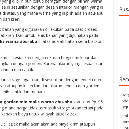
s
yang di pilih pun cukup beragam dengan pilihan warna
isa di sesuaikan dengan desain interior ruangan yang di
Pus
ect di atas, yang mana warna yang di pilih adalah abu-abu
dari klien.
s bahan yang digunakan di lakukan pada saat proses
pat klien. Dan untuk jenis bahan yang digunakan pada
lis warna abu-abu
di atas adalah bahan semi blackout
kan di sesuaikan dengan ukuran tinggi dan lebar dari
sangkan dengan gorden. Karena ukuran yang sesuai akan
indah dan cantik.
Rec
ari vitrage juga akan di sesuaikan dengan jendela dan
ran ataupun kekecilan dari ukuran jendela dan gorden.
lebih cantik dan menarik.
Har
Apa
a gorden minimalis warna abu-abu
start dari Rp. 95
Beji
ang mana harga tidak termasuk vitrage. Akan tetapi pada
i kenakan biaya untuk wilayah JaDeTaBek.
Jual
Para
 JaDeTaBek maka akan akan ada biaya kirim ataupun
Cip