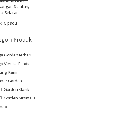
rdana Blok i/11,
kangan Selatan,
ta Selatan
k: Cipadu
egori Produk
ga Gorden terbaru
a Vertical Blinds
ungi Kami
bar Gorden
Gorden Klasik
Gorden Minimalis
emap