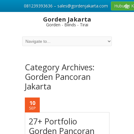
081239393636 – sales@gordenjakarta.com
Hubungi 
Gorden Jakarta
Gorden - Blinds - Tirai
Category Archives:
Gorden Pancoran
Jakarta
10
SEP
27+ Portfolio
Gorden Pancoran