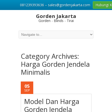
081239393636 – sales@gordenjakarta.com
Hubungi 
Gorden Jakarta
Gorden - Blinds - Tirai
Category Archives:
Harga Gorden Jendela
Minimalis
05
SEP
Model Dan Harga
Gorden Jendela