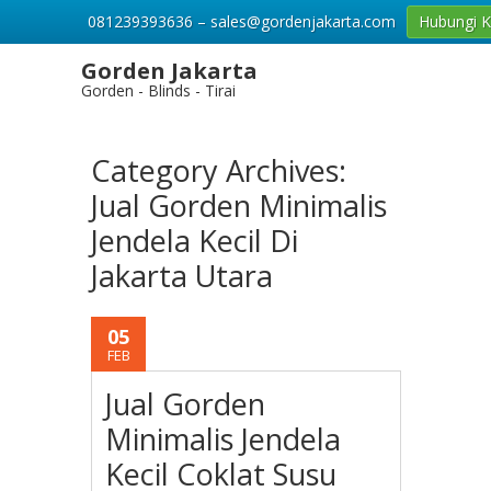
081239393636 – sales@gordenjakarta.com
Hubungi 
Gorden Jakarta
Gorden - Blinds - Tirai
Category Archives:
Jual Gorden Minimalis
Jendela Kecil Di
Jakarta Utara
05
FEB
Jual Gorden
Minimalis Jendela
Kecil Coklat Susu