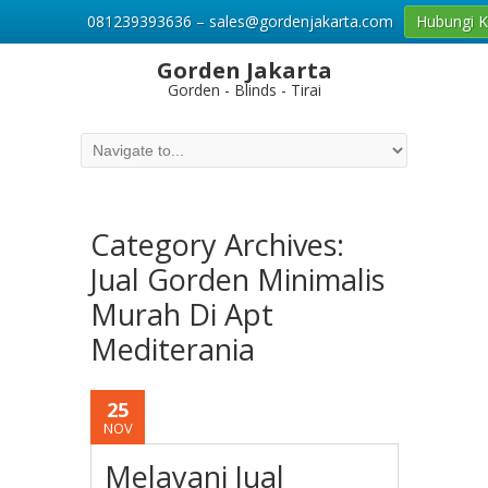
081239393636 – sales@gordenjakarta.com
Hubungi 
Gorden Jakarta
Gorden - Blinds - Tirai
Category Archives:
Jual Gorden Minimalis
Murah Di Apt
Mediterania
25
NOV
Melayani Jual