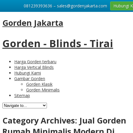
081239393636 – sales@gordenjakarta.com
Hubungi 
Gorden Jakarta
Gorden - Blinds - Tirai
Harga Gorden terbaru
Harga Vertical Blinds
Hubungi Kami
Gambar Gorden
Gorden Klasik
Gorden Minimalis
Sitemap
Category Archives:
Jual Gorden
Rumah Minimalis Modern Di