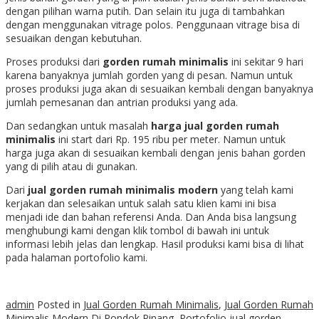
dengan pilihan warna putih. Dan selain itu juga di tambahkan
dengan menggunakan vitrage polos. Penggunaan vitrage bisa di
sesuaikan dengan kebutuhan.
Proses produksi dari
gorden rumah minimalis
ini sekitar 9 hari
karena banyaknya jumlah gorden yang di pesan. Namun untuk
proses produksi juga akan di sesuaikan kembali dengan banyaknya
jumlah pemesanan dan antrian produksi yang ada.
Dan sedangkan untuk masalah
harga jual gorden rumah
minimalis
ini start dari Rp. 195 ribu per meter. Namun untuk
harga juga akan di sesuaikan kembali dengan jenis bahan gorden
yang di pilih atau di gunakan.
Dari
jual gorden rumah minimalis modern
yang telah kami
kerjakan dan selesaikan untuk salah satu klien kami ini bisa
menjadi ide dan bahan referensi Anda. Dan Anda bisa langsung
menghubungi kami dengan klik tombol di bawah ini untuk
informasi lebih jelas dan lengkap. Hasil produksi kami bisa di lihat
pada halaman portofolio kami.
admin
Posted in
Jual Gorden Rumah Minimalis
,
Jual Gorden Rumah
Minimalis Modern Di Pondok Pinang
,
Portofolio
jual gorden