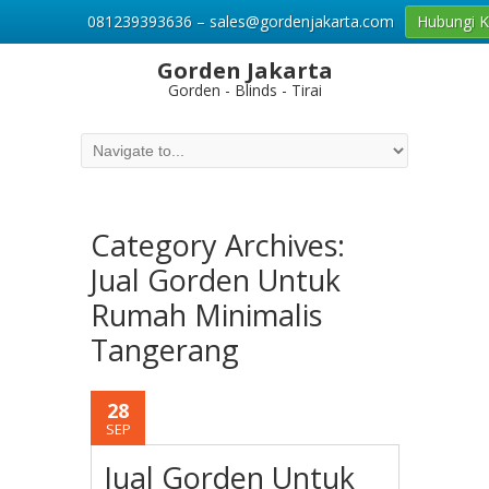
081239393636 – sales@gordenjakarta.com
Hubungi 
Gorden Jakarta
Gorden - Blinds - Tirai
Category Archives:
Jual Gorden Untuk
Rumah Minimalis
Tangerang
28
SEP
Jual Gorden Untuk