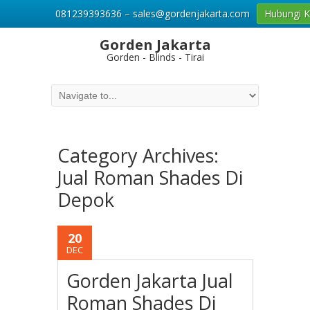
081239393636 – sales@gordenjakarta.com
Hubungi 
Gorden Jakarta
Gorden - Blinds - Tirai
Category Archives:
Jual Roman Shades Di
Depok
20
DEC
Gorden Jakarta Jual
Roman Shades Di