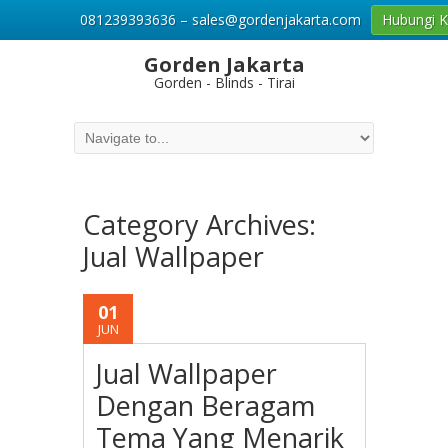
081239393636 – sales@gordenjakarta.com
Hubungi 
Gorden Jakarta
Gorden - Blinds - Tirai
Category Archives:
Jual Wallpaper
01
JUN
Jual Wallpaper
Dengan Beragam
Tema Yang Menarik