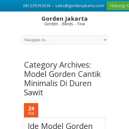
081239393636 – sales@gordenjakarta.com
Hubungi 
Gorden Jakarta
Gorden - Blinds - Tirai
Category Archives:
Model Gorden Cantik
Minimalis Di Duren
Sawit
24
FEB
Ide Model Gorden