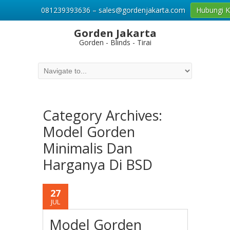
081239393636 – sales@gordenjakarta.com
Hubungi 
Gorden Jakarta
Gorden - Blinds - Tirai
Category Archives:
Model Gorden
Minimalis Dan
Harganya Di BSD
27
JUL
Model Gorden