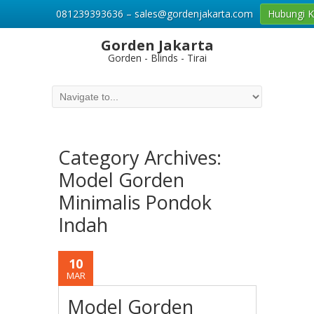
081239393636 – sales@gordenjakarta.com
Hubungi 
Gorden Jakarta
Gorden - Blinds - Tirai
Category Archives:
Model Gorden
Minimalis Pondok
Indah
10
MAR
Model Gorden