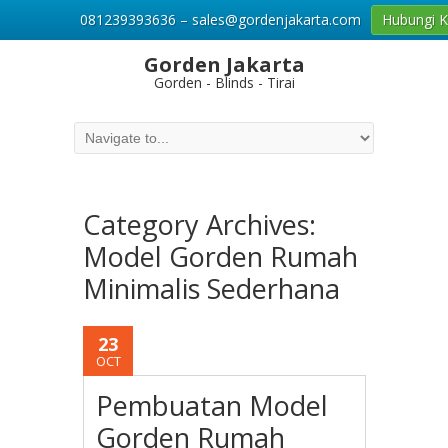
081239393636 – sales@gordenjakarta.com
Hubungi 
Gorden Jakarta
Gorden - Blinds - Tirai
Category Archives:
Model Gorden Rumah
Minimalis Sederhana
23
OCT
Pembuatan Model
Gorden Rumah