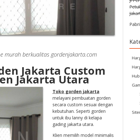
Jl Pe
Petu
Jakar
Pabri
Kat
ine murah berkualitas gordenjakarta.com
Har
den Jakarta Custom
Harg
en Jakarta Utara
Hub
Gam
Toko gorden jakarta
melayani pembuatan gorden
secara custom sesuai dengan
kebutuhan. Seperti gorden
Sit
untuk ibu lanny di kelapa
gading jakarta utara.
Klien memilih model minimalis