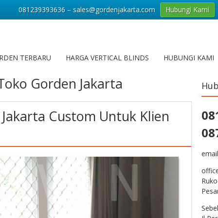
081239393636 – sales@gordenjakarta.com
Hubungi Kami
RDEN TERBARU
HARGA VERTICAL BLINDS
HUBUNGI KAMI
Toko Gorden Jakarta
Hub
Jakarta Custom Untuk Klien
08
a
08
emai
offic
Ruko
Pesa
Sebe