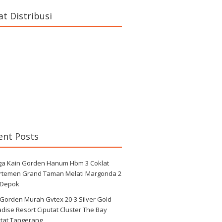
at Distribusi
ent Posts
ga Kain Gorden Hanum Hbm 3 Coklat
rtemen Grand Taman Melati Margonda 2
 Depok
 Gorden Murah Gvtex 20-3 Silver Gold
dise Resort Ciputat Cluster The Bay
utat Tangerang