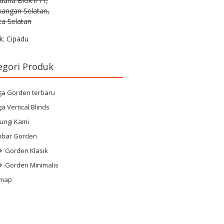
rdana Blok i/11,
kangan Selatan,
ta Selatan
k: Cipadu
egori Produk
ga Gorden terbaru
a Vertical Blinds
ungi Kami
bar Gorden
Gorden Klasik
Gorden Minimalis
emap