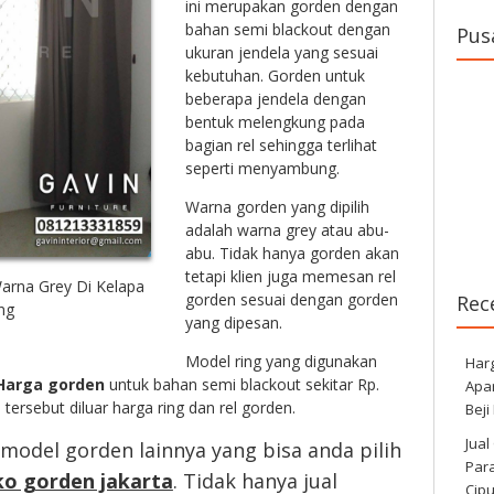
ini merupakan gorden dengan
bahan semi blackout dengan
Pus
ukuran jendela yang sesuai
kebutuhan. Gorden untuk
beberapa jendela dengan
bentuk melengkung pada
bagian rel sehingga terlihat
seperti menyambung.
Warna gorden yang dipilih
adalah warna grey atau abu-
abu. Tidak hanya gorden akan
tetapi klien juga memesan rel
arna Grey Di Kelapa
gorden sesuai dengan gorden
Rec
ng
yang dipesan.
Model ring yang digunakan
Har
Harga gorden
untuk bahan semi blackout sekitar Rp.
Apa
 tersebut diluar harga ring dan rel gorden.
Beji
Jual
 model gorden lainnya yang bisa anda pilih
Para
ko gorden jakarta
. Tidak hanya jual
Cip