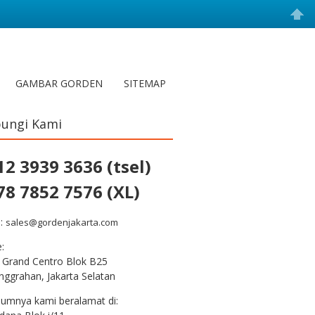
GAMBAR GORDEN
SITEMAP
ungi Kami
12 3939 3636 (tsel)
78 7852 7576 (XL)
l:
sales@gordenjakarta.com
e:
 Grand Centro Blok B25
nggrahan, Jakarta Selatan
lumnya kami beralamat di: