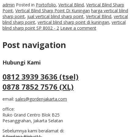
admin
Posted in
Portofolio
,
Vertical Blind
,
Vertical Blind Sharp
Point
,
Vertical Blind Sharp Point Di Kuningan
harga vertical blind
sharp point
,
jual vertical blind sharp point
,
Vertical Blind
,
vertical
blind sharp point
,
vertical blind sharp point di kuningan
,
vertical
blind sharp point SP 8002 - 2
Leave a comment
Post navigation
Hubungi Kami
0812 3939 3636 (tsel)
0878 7852 7576 (XL)
email:
sales@gordenjakarta.com
office:
Ruko Grand Centro Blok B25
Pesanggrahan, Jakarta Selatan
Sebelumnya kami beralamat di:
Jl Perdana Blok i/11,