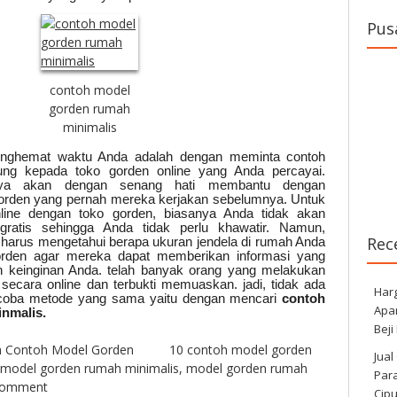
Pus
contoh model
gorden rumah
minimalis
enghemat waktu Anda adalah dengan meminta contoh
ung kepada toko gorden online yang Anda percayai.
a akan dengan senang hati membantu dengan
gorden yang pernah mereka kerjakan sebelumnya. Untuk
nline dengan toko gorden, biasanya Anda tidak akan
gratis sehingga Anda tidak perlu khawatir. Namun,
Rec
harus mengetahui berapa ukuran jendela di rumah Anda
orden agar mereka dapat memberikan informasi yang
an keinginan Anda. telah banyak orang yang melakukan
secara online dan terbukti memuaskan. jadi, tidak ada
Har
coba metode yang sama yaitu dengan mencari
contoh
Apa
nmalis.
Beji
n
Contoh Model Gorden
10 contoh model gorden
Jual
 model gorden rumah minimalis
,
model gorden rumah
Para
comment
Cip