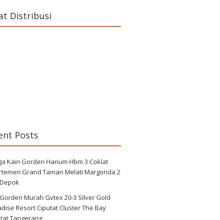
at Distribusi
ent Posts
ga Kain Gorden Hanum Hbm 3 Coklat
rtemen Grand Taman Melati Margonda 2
 Depok
 Gorden Murah Gvtex 20-3 Silver Gold
dise Resort Ciputat Cluster The Bay
utat Tangerang