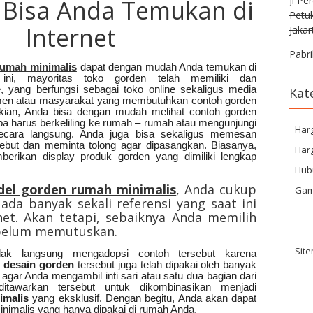
Jl Pe
 Bisa Anda Temukan di
Petu
Internet
Jakar
Pabri
umah minimalis
dapat dengan mudah Anda temukan di
 ini, mayoritas toko gorden telah memiliki dan
, yang berfungsi sebagai toko online sekaligus media
Kat
en atau masyarakat yang membutuhkan contoh gorden
kian, Anda bisa dengan mudah melihat contoh gorden
pa harus berkeliling ke rumah – rumah atau mengunjungi
Har
secara langsung. Anda juga bisa sekaligus memesan
sebut dan meminta tolong agar dipasangkan. Biasanya,
Harg
rikan display produk gorden yang dimiliki lengkap
Hub
el gorden rumah minimalis
, Anda cukup
Gam
da banyak sekali referensi yang saat ini
net. Akan tetapi, sebaiknya Anda memilih
belum memutuskan.
Sit
ak langsung mengadopsi contoh tersebut karena
u
desain gorden
tersebut juga telah dipakai oleh banyak
 agar Anda mengambil inti sari atau satu dua bagian dari
itawarkan tersebut untuk dikombinasikan menjadi
imalis
yang eksklusif. Dengan begitu, Anda akan dapat
nimalis yang hanya dipakai di rumah Anda.