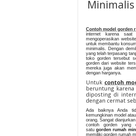
Minimalis
Contoh model gorden r
internet karena saat
mengoperasikan website
untuk membantu konsum
minimalis. Dengan demi
yang telah terpasang tan
toko gorden tersebut 
gorden dari website ter
mereka juga akan membe
dengan harganya.
Untuk
contoh mod
beruntung karena a
diposting di inter
dengan cermat se
Ada baiknya Anda tid
kemungkinan model ata
orang. Sangat dianjurkan
contoh gorden yang d
satu
gorden rumah min
memiliki gorden rumah mi