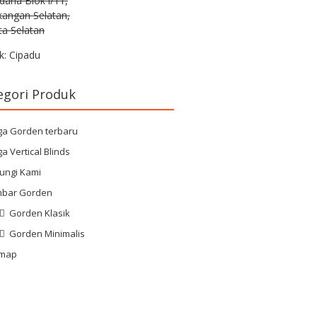
rdana Blok i/11,
kangan Selatan,
ta Selatan
k: Cipadu
egori Produk
ga Gorden terbaru
a Vertical Blinds
ungi Kami
bar Gorden
Gorden Klasik
Gorden Minimalis
emap