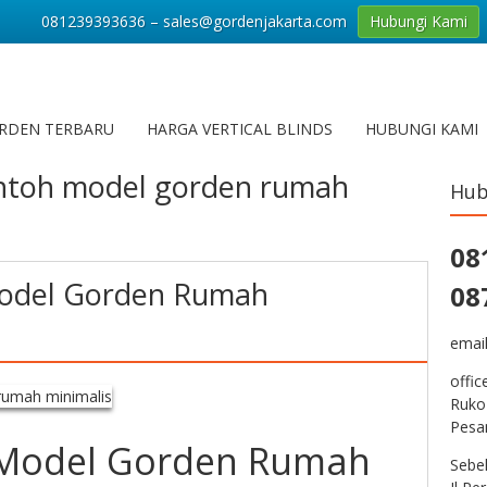
081239393636 – sales@gordenjakarta.com
Hubungi Kami
RDEN TERBARU
HARGA VERTICAL BLINDS
HUBUNGI KAMI
ntoh model gorden rumah
Hub
08
odel Gorden Rumah
08
emai
offic
Ruko
Pesa
Model Gorden Rumah
Sebe