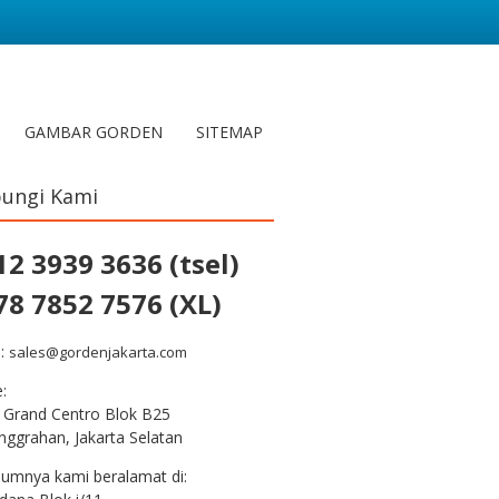
GAMBAR GORDEN
SITEMAP
ungi Kami
12 3939 3636 (tsel)
78 7852 7576 (XL)
l:
sales@gordenjakarta.com
e:
 Grand Centro Blok B25
nggrahan, Jakarta Selatan
lumnya kami beralamat di: