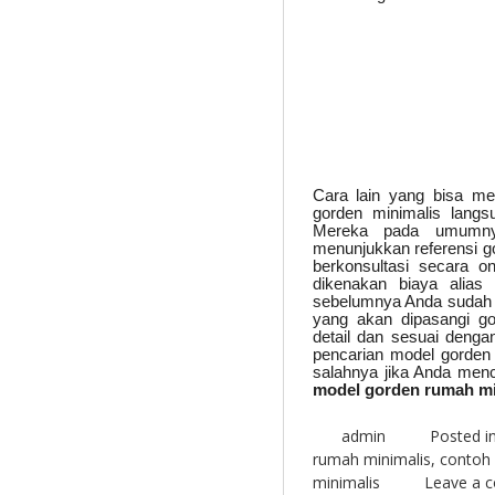
Cara lain yang bisa m
gorden minimalis langs
Mereka pada umumny
menunjukkan referensi 
berkonsultasi secara o
dikenakan biaya alias 
sebelumnya Anda sudah 
yang akan dipasangi g
detail dan sesuai deng
pencarian model gorden 
salahnya jika Anda men
model gorden rumah mi
admin
Posted i
rumah minimalis
,
contoh
minimalis
Leave a 