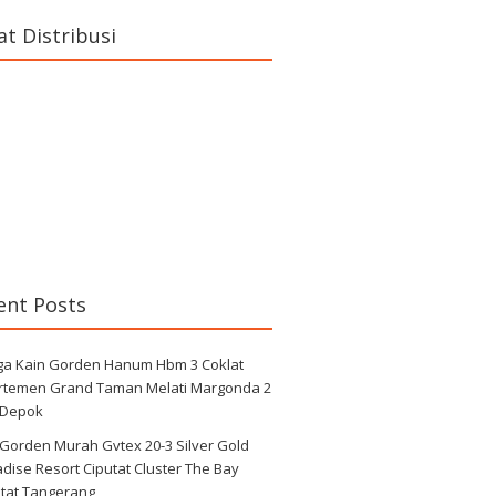
at Distribusi
ent Posts
ga Kain Gorden Hanum Hbm 3 Coklat
rtemen Grand Taman Melati Margonda 2
 Depok
 Gorden Murah Gvtex 20-3 Silver Gold
dise Resort Ciputat Cluster The Bay
utat Tangerang