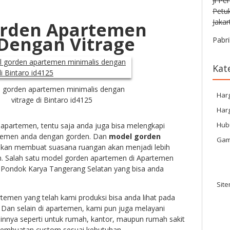
Jl Pe
Petu
Jakar
rden Apartemen
Dengan Vitrage
Pabri
Kat
 gorden apartemen minimalis dengan
Har
vitrage di Bintaro id4125
Harg
Hub
i apartemen, tentu saja anda juga bisa melengkapi
rtemen anda dengan gorden. Dan
model gorden
Gam
akan membuat suasana ruangan akan menjadi lebih
. Salah satu model gorden apartemen di
Apartemen
ma Pondok Karya Tangerang Selatan
yang bisa anda
Sit
emen yang telah kami produksi bisa anda lihat pada
 Dan selain di apartemen, kami pun juga melayani
lainnya seperti untuk rumah, kantor, maupun rumah sakit
pembuatan custom sesuai kebutuhan.