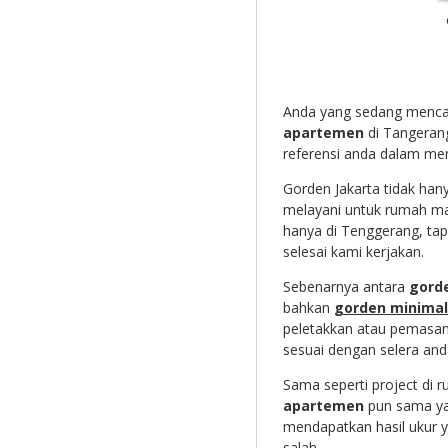
Anda yang sedang menca
apartemen
di Tangerang 
referensi anda dalam me
Gorden Jakarta tidak han
melayani untuk rumah ma
hanya di Tenggerang, tap
selesai kami kerjakan.
Sebenarnya antara
gord
bahkan
gorden minimal
peletakkan atau pemasang
sesuai dengan selera and
Sama seperti project di
apartemen
pun sama yai
mendapatkan hasil ukur y
salah.