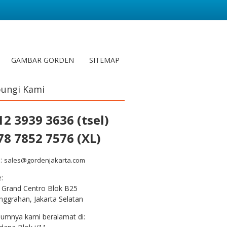
GAMBAR GORDEN
SITEMAP
ungi Kami
12 3939 3636 (tsel)
78 7852 7576 (XL)
l:
sales@gordenjakarta.com
e:
 Grand Centro Blok B25
nggrahan, Jakarta Selatan
lumnya kami beralamat di: