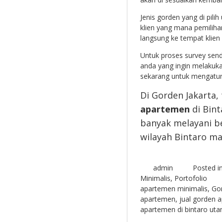
Jenis gorden yang di pilih
klien yang mana pemiliha
langsung ke tempat klien
Untuk proses survey sendi
anda yang ingin melakuk
sekarang untuk mengatur 
Di Gorden Jakarta,
apartemen
di Bint
banyak melayani 
wilayah Bintaro ma
admin
Posted i
Minimalis
,
Portofolio
apartemen minimalis
,
Gor
apartemen
,
jual gorden 
apartemen di bintaro ut