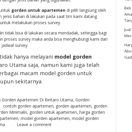
Bel
 untuk
gorden untuk apartemen
di pilih langsung oleh
Amar
n jenis bahan di lakukan pada saat tim kami datang
Tan
 untuk melakukan proses survey.
Jual
ri tidak bisa di lakukan secara mendadak, sehingga bagi
Mer
an proses survey maka anda bisa menghubungi kami dari
Harg
jadwal survey.
Abu
 tidak hanya melayani
model gorden
Gad
aro Utama saja, namun kami juga telah
berbagai macam model gorden untuk
upun sekitarnya.
n
Gorden Apartemen Di Bintaro Utama
,
Gorden
contoh gorden apartemen
,
gorden apartemen
,
gorden
den Minimalis
,
gorden untuk apartemen
,
harga gorden
apartemen
,
model gorden apartemen
,
model gorden
ama
Leave a comment