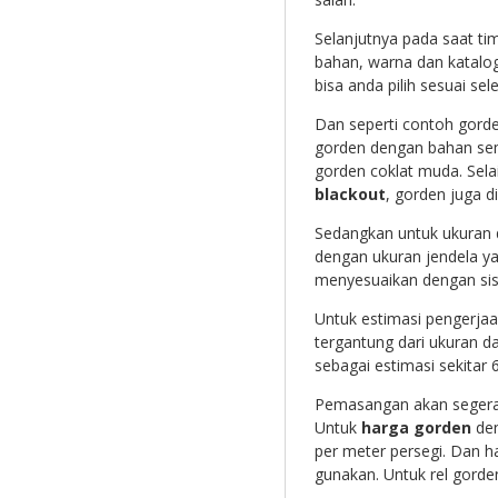
Selanjutnya pada saat ti
bahan, warna dan katalo
bisa anda pilih sesuai sele
Dan seperti contoh gorden
gorden dengan bahan sem
gorden coklat muda. Sel
blackout
, gorden juga 
Sedangkan untuk ukuran d
dengan ukuran jendela ya
menyesuaikan dengan sis
Untuk estimasi pengerjaan
tergantung dari ukuran 
sebagai estimasi sekitar 
Pemasangan akan segera d
Untuk
harga gorden
den
per meter persegi. Dan ha
gunakan. Untuk rel gorden