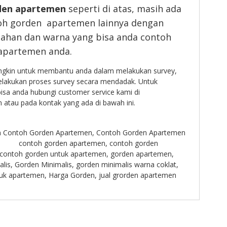
den apartemen
seperti di atas, masih ada
toh gorden apartemen lainnya dengan
bahan dan warna yang bisa anda contoh
 apartemen anda.
ngkin untuk membantu anda dalam melakukan survey,
melakukan proses survey secara mendadak. Untuk
isa anda hubungi customer service kami di
atau pada kontak yang ada di bawah ini.
n
Contoh Gorden Apartemen
,
Contoh Gorden Apartemen
contoh gorden apartemen
,
contoh gorden
contoh gorden untuk apartemen
,
gorden apartemen
,
lis
,
Gorden Minimalis
,
gorden minimalis warna coklat
,
uk apartemen
,
Harga Gorden
,
jual grorden apartemen