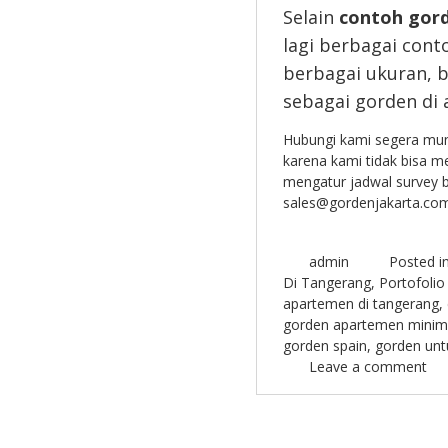
Selain
contoh gor
lagi berbagai con
berbagai ukuran, 
sebagai gorden di
Hubungi kami segera mu
karena kami tidak bisa 
mengatur jadwal survey b
sales@gordenjakarta.com 
admin
Posted i
Di Tangerang
,
Portofolio
apartemen di tangerang
,
gorden apartemen minima
gorden spain
,
gorden unt
Leave a comment
Post navigation