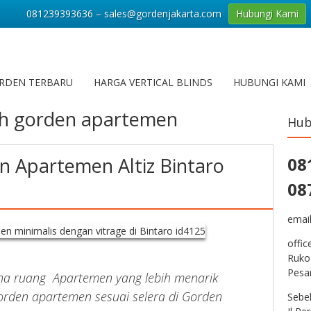
081239393636 – sales@gordenjakarta.com
Hubungi Kami
RDEN TERBARU
HARGA VERTICAL BLINDS
HUBUNGI KAMI
h gorden apartemen
Hub
 Apartemen Altiz Bintaro
08
08
emai
offic
Ruko
Pesa
na ruang Apartemen yang lebih menarik
rden apartemen sesuai selera di Gorden
Sebe