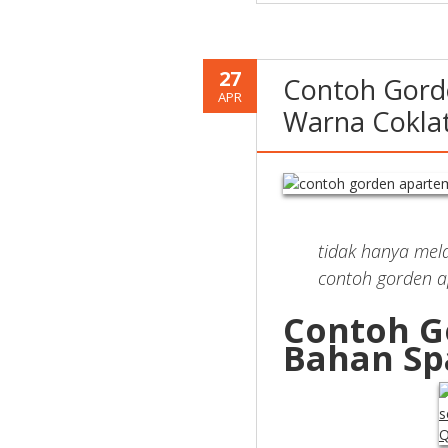
27
Contoh Gord
APR
Warna Cokla
tidak hanya mel
contoh gorden a
Contoh G
Bahan Sp