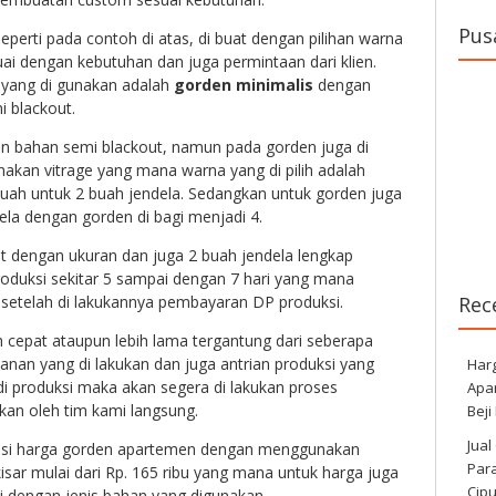
Pus
seperti pada contoh di atas, di buat dengan pilihan warna
uai dengan kebutuhan dan juga permintaan dari klien.
yang di gunakan adalah
gorden minimalis
dengan
 blackout.
 bahan semi blackout, namun pada gorden juga di
kan vitrage yang mana warna yang di pilih adalah
uah untuk 2 buah jendela. Sedangkan untuk gorden juga
ela dengan gorden di bagi menjadi 4.
t dengan ukuran dan juga 2 buah jendela lengkap
roduksi sekitar 5 sampai dengan 7 hari yang mana
Rec
g setelah di lakukannya pembayaran DP produksi.
h cepat ataupun lebih lama tergantung dari seberapa
nan yang di lakukan dan juga antrian produksi yang
Har
 di produksi maka akan segera di lakukan proses
Apa
an oleh tim kami langsung.
Beji
Jual
asi harga gorden apartemen dengan menggunakan
Para
isar mulai dari Rp. 165 ribu yang mana untuk harga juga
Cip
i dengan jenis bahan yang digunakan.