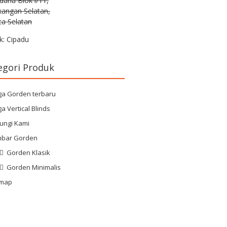
rdana Blok i/11,
kangan Selatan,
ta Selatan
k: Cipadu
egori Produk
ga Gorden terbaru
a Vertical Blinds
ungi Kami
bar Gorden
Gorden Klasik
Gorden Minimalis
emap