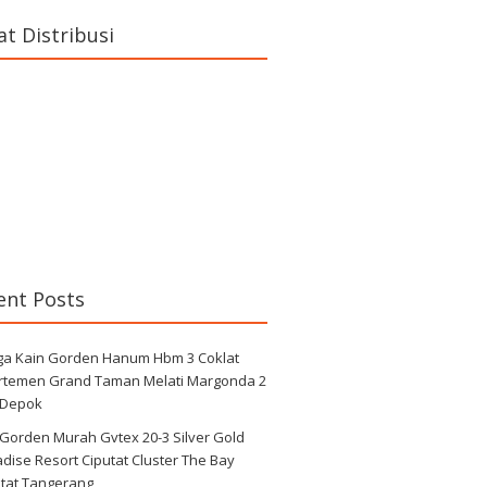
at Distribusi
ent Posts
ga Kain Gorden Hanum Hbm 3 Coklat
rtemen Grand Taman Melati Margonda 2
 Depok
 Gorden Murah Gvtex 20-3 Silver Gold
dise Resort Ciputat Cluster The Bay
utat Tangerang