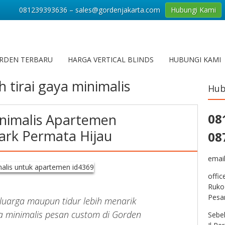
081239393636 – sales@gordenjakarta.com
Hubungi Kami
RDEN TERBARU
HARGA VERTICAL BLINDS
HUBUNGI KAMI
 tirai gaya minimalis
Hub
inimalis Apartemen
08
ark Permata Hijau
08
emai
offic
Ruko
Pesa
eluarga maupun tidur lebih menarik
ya minimalis pesan custom di Gorden
Sebe