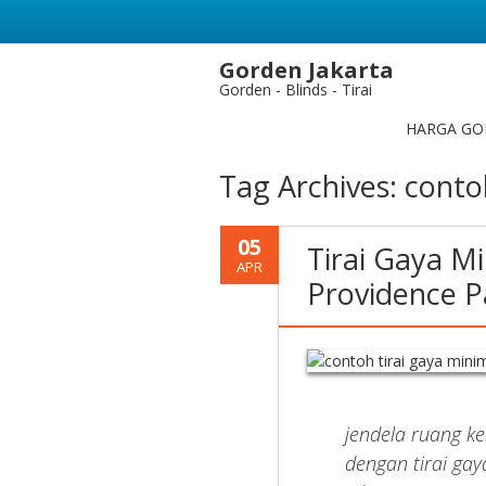
Gorden Jakarta
Gorden - Blinds - Tirai
HARGA GO
Tag Archives:
contoh
05
Tirai Gaya M
APR
Providence P
jendela ruang k
dengan tirai ga