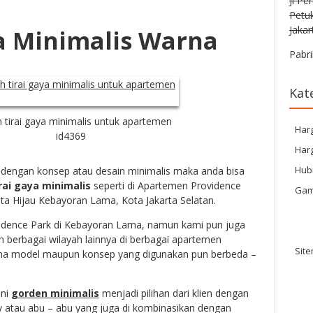
Jl Pe
Petu
Jakar
a Minimalis Warna
Pabri
Kat
 tirai gaya minimalis untuk apartemen
Har
id4369
Harg
Hub
n dengan konsep atau desain minimalis maka anda bisa
irai gaya minimalis
seperti di Apartemen Providence
Gam
ta Hijau Kebayoran Lama, Kota Jakarta Selatan.
idence Park di Kebayoran Lama, namun kami pun juga
 berbagai wilayah lainnya di berbagai apartemen
Sit
ana model maupun konsep yang digunakan pun berbeda –
ini
gorden minimalis
menjadi pilihan dari klien dengan
y atau abu – abu yang juga di kombinasikan dengan