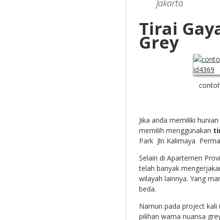
Jakarta
Tirai Gay
Grey
contoh
Jika anda memiliki hunia
memilih menggunakan
t
Park Jln Kalimaya Perma
Selain di Apartemen
Prov
telah banyak mengerjakan
wilayah lainnya. Yang m
beda.
Namun pada project kali 
pilihan warna nuansa gre