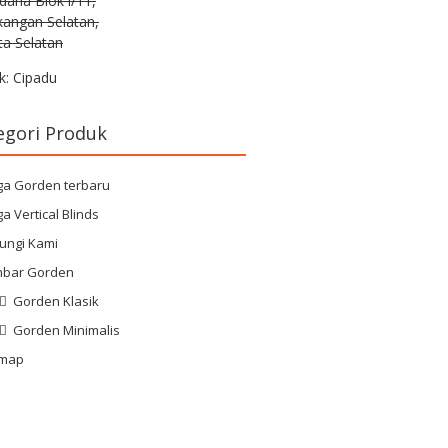
rdana Blok i/11,
kangan Selatan,
ta Selatan
k: Cipadu
egori Produk
ga Gorden terbaru
a Vertical Blinds
ungi Kami
bar Gorden
Gorden Klasik
Gorden Minimalis
emap