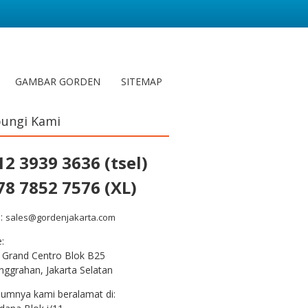
GAMBAR GORDEN
SITEMAP
ungi Kami
12 3939 3636 (tsel)
78 7852 7576 (XL)
l:
sales@gordenjakarta.com
e:
 Grand Centro Blok B25
nggrahan, Jakarta Selatan
lumnya kami beralamat di: