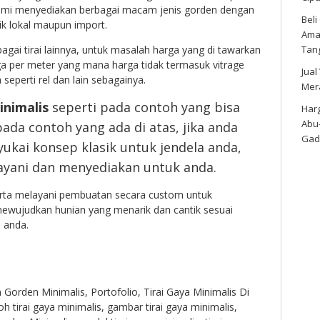
 kami menyediakan berbagai macam jenis gorden dengan
Bel
ik lokal maupun import.
Amar
Tan
gai tirai lainnya, untuk masalah harga yang di tawarkan
a per meter yang mana harga tidak termasuk vitrage
Jual
seperti rel dan lain sebagainya.
Mer
inimalis
seperti pada contoh yang bisa
Harg
Abu
pada contoh yang ada di atas, jika anda
Gad
ukai konsep klasik untuk jendela anda,
ayani dan menyediakan untuk anda.
rta melayani pembuatan secara custom untuk
wujudkan hunian yang menarik dan cantik sesuai
 anda.
n
Gorden Minimalis
,
Portofolio
,
Tirai Gaya Minimalis Di
h tirai gaya minimalis
,
gambar tirai gaya minimalis
,