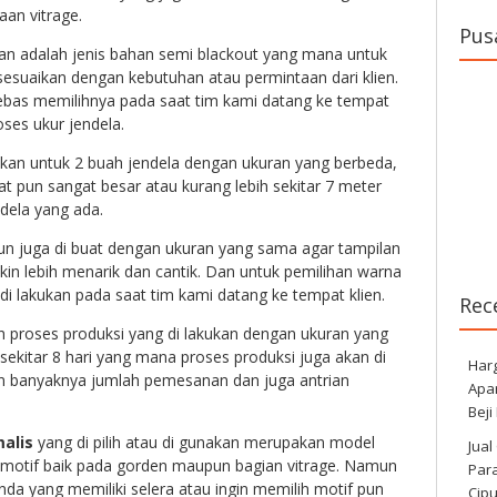
aan vitrage.
Pus
an adalah jenis bahan semi blackout yang mana untuk
i sesuaikan dengan kebutuhan atau permintaan dari klien.
ebas memilihnya pada saat tim kami datang ke tempat
ses ukur jendela.
kukan untuk 2 buah jendela dengan ukuran yang berbeda,
t pun sangat besar atau kurang lebih sekitar 7 meter
dela yang ada.
un juga di buat dengan ukuran yang sama agar tampilan
kin lebih menarik dan cantik. Dan untuk pemilihan warna
di lakukan pada saat tim kami datang ke tempat klien.
Rec
 proses produksi yang di lakukan dengan ukuran yang
, sekitar 8 hari yang mana proses produksi juga akan di
Har
n banyaknya jumlah pemesanan dan juga antrian
Apa
Beji
malis
yang di pilih atau di gunakan merupakan model
Jual
 motif baik pada gorden maupun bagian vitrage. Namun
Para
anda yang memiliki selera atau ingin memilih motif pun
Cip