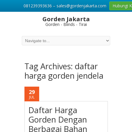
081239393636 – sales@gordenjakarta.com
Hubungi 
Gorden Jakarta
Gorden - Blinds - Tirai
Tag Archives:
daftar
harga gorden jendela
29
JUL
Daftar Harga
Gorden Dengan
Berbagai Bahan