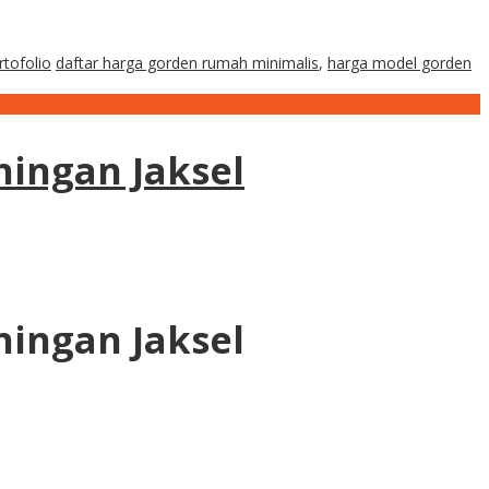
rtofolio
daftar harga gorden rumah minimalis
,
harga model gorden
ingan Jaksel
ingan Jaksel