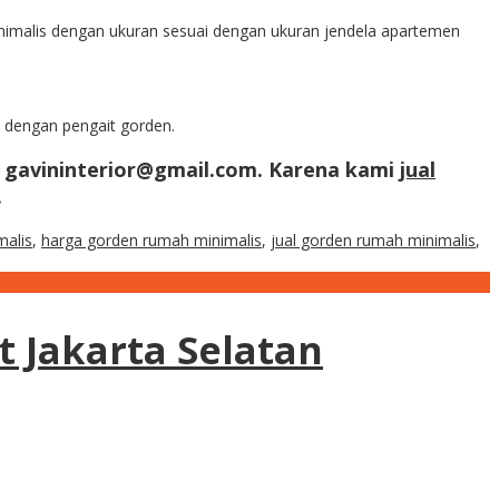
minimalis dengan ukuran sesuai dengan ukuran jendela apartemen
a dengan pengait gorden.
i gavininterior@gmail.com. Karena kami
jual
.
malis
,
harga gorden rumah minimalis
,
jual gorden rumah minimalis
,
 Jakarta Selatan