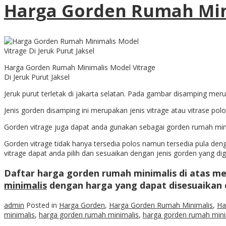
Harga Gorden Rumah Min
Harga Gorden Rumah Minimalis Model Vitrage
Di Jeruk Purut Jaksel
Jeruk purut terletak di jakarta selatan. Pada gambar disamping meru
Jenis gorden disamping ini merupakan jenis vitrage atau vitrase pol
Gorden vitrage juga dapat anda gunakan sebagai gorden rumah mi
Gorden vitrage tidak hanya tersedia polos namun tersedia pula denga
vitrage dapat anda pilih dan sesuaikan dengan jenis gorden yang di
Daftar harga gorden rumah minimalis di atas 
minimalis
dengan harga yang dapat disesuaikan
admin
Posted in
Harga Gorden
,
Harga Gorden Rumah Minimalis
,
Ha
minimalis
,
harga gorden rumah minimalis
,
harga gorden rumah minim