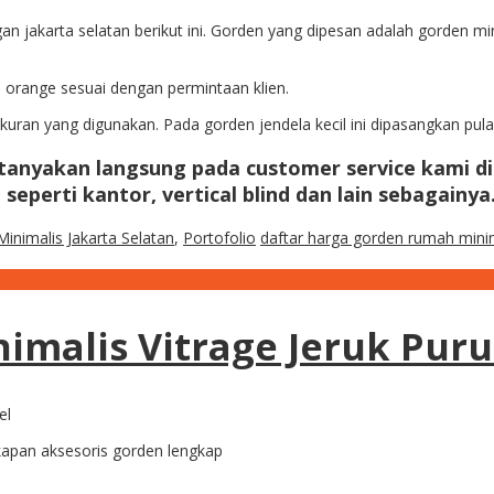
ngan jakarta selatan berikut ini. Gorden yang dipesan adalah gorden 
 orange sesuai dengan permintaan klien.
kuran yang digunakan. Pada gorden jendela kecil ini dipasangkan pul
tanyakan langsung pada customer service kami d
seperti kantor, vertical blind dan lain sebagainya
inimalis Jakarta Selatan
,
Portofolio
daftar harga gorden rumah mini
malis Vitrage Jeruk Purut
kapan aksesoris gorden lengkap