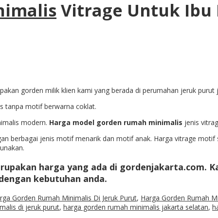
imalis
Vitrage Untuk Ibu 
pakan gorden milik klien kami yang berada di perumahan jeruk purut j
os tanpa motif berwarna coklat.
nimalis modern.
Harga model gorden rumah minimalis
jenis vitra
n berbagai jenis motif menarik dan motif anak. Harga vitrage motif s
gunakan.
merupakan harga yang ada di gordenjakarta.com.
 dengan kebutuhan anda.
rga Gorden Rumah Minimalis Di Jeruk Purut
,
Harga Gorden Rumah Min
alis di jeruk purut
,
harga gorden rumah minimalis jakarta selatan
,
h