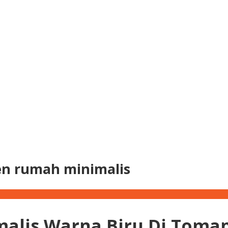
en rumah minimalis
alis Warna Biru Di Toman