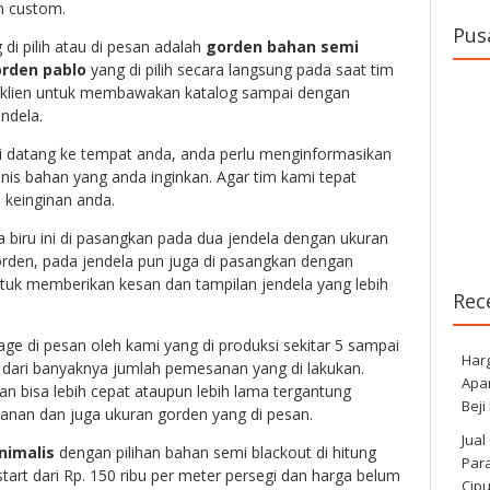
n custom.
Pus
di pilih atau di pesan adalah
gorden bahan semi
rden pablo
yang di pilih secara langsung pada saat tim
 klien untuk membawakan katalog sampai dengan
ndela.
datang ke tempat anda, anda perlu menginformasikan
nis bahan yang anda inginkan. Agar tim kami tepat
keinginan anda.
 biru ini di pasangkan pada dua jendela dengan ukuran
rden, pada jendela pun juga di pasangkan dengan
ntuk memberikan kesan dan tampilan jendela yang lebih
Rec
age di pesan oleh kami yang di produksi sekitar 5 sampai
Har
 dari banyaknya jumlah pemesanan yang di lakukan.
Apa
an bisa lebih cepat ataupun lebih lama tergantung
Beji
nan dan juga ukuran gorden yang di pesan.
Jual
nimalis
dengan pilihan bahan semi blackout di hitung
Para
tart dari Rp. 150 ribu per meter persegi dan harga belum
Cip