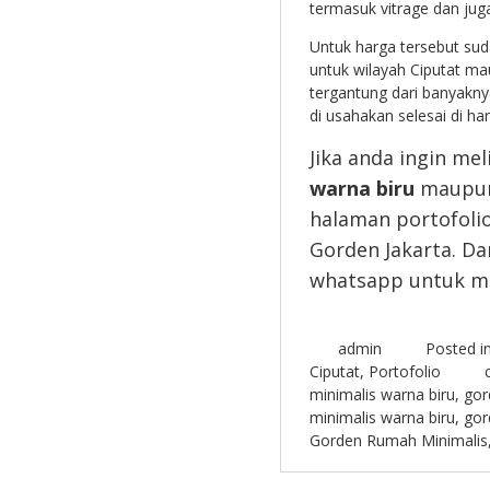
termasuk vitrage dan juga
Untuk harga tersebut sud
untuk wilayah Ciputat m
tergantung dari banyakn
di usahakan selesai di ha
Jika anda ingin me
warna biru
maupun 
halaman portofoli
Gorden Jakarta. D
whatsapp untuk mel
admin
Posted i
Ciputat
,
Portofolio
minimalis warna biru
,
gor
minimalis warna biru
,
gor
Gorden Rumah Minimalis