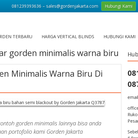
081239393636 – sales@gordenjakarta.com
Hubungi Kami
RDEN TERBARU
HARGA VERTICAL BLINDS
HUBUNGI KAMI
r gorden minimalis warna biru
Hub
n Minimalis Warna Biru Di
08
08
emai
offic
Ruko
Pesa
contoh gorden minimalis lainnya bisa anda
an portofolio kami Gorden Jakarta
Sebe