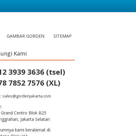
GAMBAR GORDEN
SITEMAP
ungi Kami
12 3939 3636 (tsel)
78 7852 7576 (XL)
l:
sales@gordenjakarta.com
e:
 Grand Centro Blok B25
nggrahan, Jakarta Selatan
lumnya kami beralamat di: