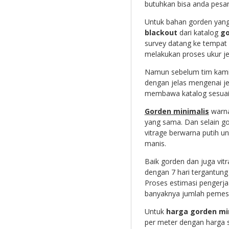
butuhkan bisa anda pesa
Untuk bahan gorden yang 
blackout
dari katalog
go
survey datang ke tempat
melakukan proses ukur je
Namun sebelum tim kami 
dengan jelas mengenai je
membawa katalog sesuai 
Gorden minimalis
warna
yang sama. Dan selain go
vitrage berwarna putih u
manis.
Baik gorden dan juga vitr
dengan 7 hari tergantung
Proses estimasi pengerja
banyaknya jumlah pemesa
Untuk
harga gorden mi
per meter dengan harga s