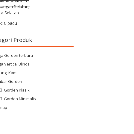
rdana Blok i/11,
kangan Selatan,
ta Selatan
k: Cipadu
egori Produk
ga Gorden terbaru
a Vertical Blinds
ungi Kami
bar Gorden
Gorden Klasik
Gorden Minimalis
emap