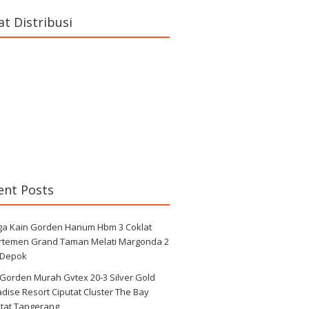
at Distribusi
ent Posts
ga Kain Gorden Hanum Hbm 3 Coklat
rtemen Grand Taman Melati Margonda 2
 Depok
 Gorden Murah Gvtex 20-3 Silver Gold
dise Resort Ciputat Cluster The Bay
utat Tangerang