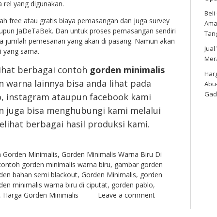
 rel yang digunakan.
Bel
ah free atau gratis biaya pemasangan dan juga survey
Amar
aupun JaDeTaBek. Dan untuk proses pemasangan sendiri
Tan
ya jumlah pemesanan yang akan di pasang. Namun akan
Jual
ri yang sama.
Mer
lihat berbagai contoh
gorden minimalis
Harg
warna lainnya bisa anda lihat pada
Abu
Gad
o, instagram ataupun facebook kami
an juga bisa menghubungi kami melalui
ihat berbagai hasil produksi kami.
n
Gorden Minimalis
,
Gorden Minimalis Warna Biru Di
contoh gorden minimalis warna biru
,
gambar gorden
den bahan semi blackout
,
Gorden Minimalis
,
gorden
den minimalis warna biru di ciputat
,
gorden pablo
,
,
Harga Gorden Minimalis
Leave a comment