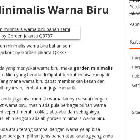
Jl Pe
inimalis Warna Biru
Petu
Jakar
Pabri
Kat
en minimalis warna biru bahan semi
lackout by Gorden Jakarta Q3787
Har
Harg
nda yang menyukai warna biru, maka
gorden minimalis
tu klien yang berada di Ciputat berikut ini bisa menjadi
Hub
 Yang mana warna biru dapat memberikan kesan dan
Gam
bih nyaman, lembut dan juga menarik.
 anda juga bisa memilih warna lainnya sesuai dengan
ect warna biru, masih ada pula berbagai pilihan warna
kami seperti merah, coklat, abu-abu dan sebagainya.
Sit
 lebih lengkap adalah gorden minimalis warna biru.
uda atau terang sampai dengan warna gelap bisa
gan beragam pilihan jenis bahan atau katalog yang anda