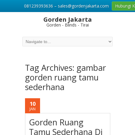
081239393636 – sales@gordenjakarta.com
Hubungi 
Gorden Jakarta
Gorden - Blinds - Tirai
Tag Archives:
gambar
gorden ruang tamu
sederhana
10
JAN
Gorden Ruang
Tamu Sederhana Di