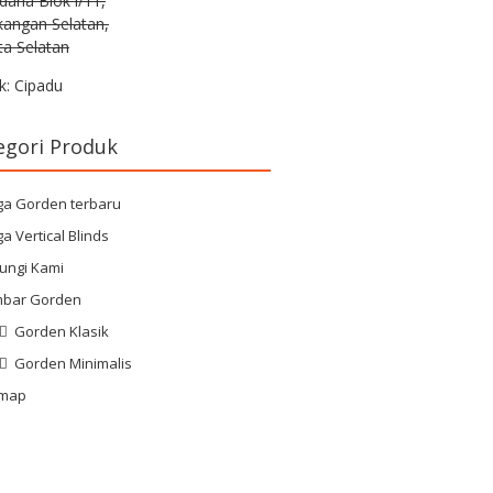
rdana Blok i/11,
kangan Selatan,
ta Selatan
k: Cipadu
egori Produk
ga Gorden terbaru
a Vertical Blinds
ungi Kami
bar Gorden
Gorden Klasik
Gorden Minimalis
emap