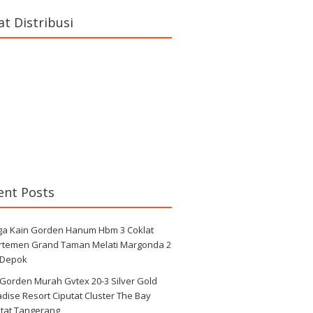
at Distribusi
ent Posts
ga Kain Gorden Hanum Hbm 3 Coklat
rtemen Grand Taman Melati Margonda 2
 Depok
 Gorden Murah Gvtex 20-3 Silver Gold
dise Resort Ciputat Cluster The Bay
utat Tangerang