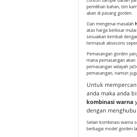
contoh sample bahan yang
pemilihan bahan, tim kam
akan di pasang gorden.
Dan mengenai masalah
atas harga berkisar mulai
sesuaikan kembali dengan
termasuk aksesoris sepert
Pemasangan gorden yang t
mana pemasangan akan di
pemasangan wilayah JaDeT
pemasangan, namun juga s
Untuk mempercanti
anda maka anda b
kombinasi warna
dengan menghubung
Selain kombinasi warna se
berbagai model gorden la