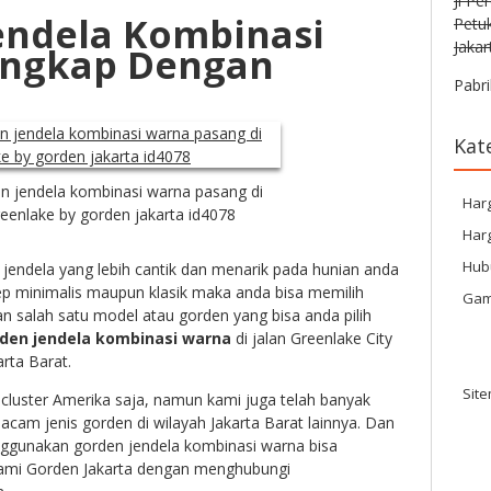
Jl Pe
endela Kombinasi
Petu
Jakar
engkap Dengan
Pabri
Kat
n jendela kombinasi warna pasang di
Har
reenlake by gorden jakarta id4078
Harg
Hub
jendela yang lebih cantik dan menarik pada hunian anda
p minimalis maupun klasik maka anda bisa memilih
Gam
 salah satu model atau gorden yang bisa anda pilih
den jendela kombinasi warna
di jalan Greenlake City
arta Barat.
Sit
 cluster Amerika saja, namun kami juga telah banyak
am jenis gorden di wilayah Jakarta Barat lainnya. Dan
nggunakan gorden jendela kombinasi warna bisa
ami Gorden Jakarta dengan menghubungi