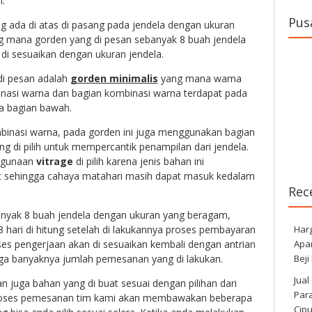
.
Pus
g ada di atas di pasang pada jendela dengan ukuran
 mana gorden yang di pesan sebanyak 8 buah jendela
di sesuaikan dengan ukuran jendela.
di pesan adalah
gorden minimalis
yang mana warna
binasi warna dan bagian kombinasi warna terdapat pada
a bagian bawah.
inasi warna, pada gorden ini juga menggunakan bagian
ng di pilih untuk mempercantik penampilan dari jendela.
nggunaan
vitrage
di pilih karena jenis bahan ini
 sehingga cahaya matahari masih dapat masuk kedalam
Rec
yak 8 buah jendela dengan ukuran yang beragam,
Har
8 hari di hitung setelah di lakukannya proses pembayaran
Apa
es pengerjaan akan di sesuaikan kembali dengan antrian
Beji
uga banyaknya jumlah pemesanan yang di lakukan.
Jual
n juga bahan yang di buat sesuai dengan pilihan dari
Para
roses pemesanan tim kami akan membawakan beberapa
Cip