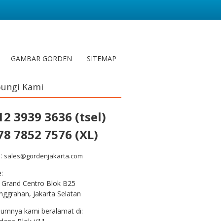
GAMBAR GORDEN
SITEMAP
ungi Kami
12 3939 3636 (tsel)
78 7852 7576 (XL)
l:
sales@gordenjakarta.com
e:
 Grand Centro Blok B25
nggrahan, Jakarta Selatan
lumnya kami beralamat di: