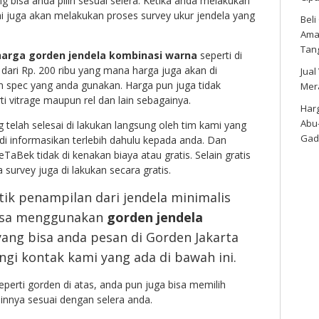
 bisa anda pilih sesuai selera. Ketika anda melakukan
i juga akan melakukan proses survey ukur jendela yang
Bel
Amar
Tan
harga gorden jendela kombinasi warna
seperti di
 dari Rp. 200 ribu yang mana harga juga akan di
Jual
 spec yang anda gunakan. Harga pun juga tidak
Mer
i vitrage maupun rel dan lain sebagainya.
Harg
Abu
elah selesai di lakukan langsung oleh tim kami yang
Gad
 informasikan terlebih dahulu kepada anda. Dan
aBek tidak di kenakan biaya atau gratis. Selain gratis
urvey juga di lakukan secara gratis.
k penampilan dari jendela minimalis
isa menggunakan
gorden jendela
yang bisa anda pesan di Gorden Jakarta
i kontak kami yang ada di bawah ini.
perti gorden di atas, anda pun juga bisa memilih
innya sesuai dengan selera anda.