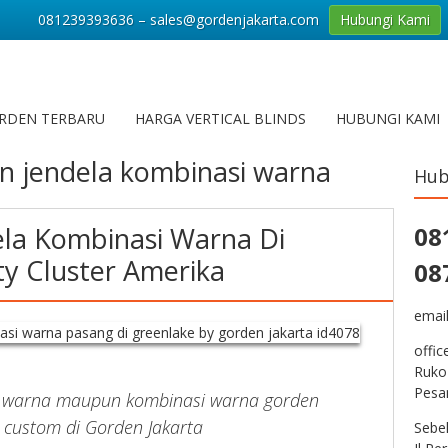
081239393636 – sales@gordenjakarta.com
Hubungi Kami
RDEN TERBARU
HARGA VERTICAL BLINDS
HUBUNGI KAMI
n jendela kombinasi warna
Hub
la Kombinasi Warna Di
08
ty Cluster Amerika
08
emai
offic
Ruko
Pesa
n warna maupun kombinasi warna gorden
 custom di Gorden Jakarta
Sebe