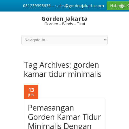
081239393636 – sales@gordenjakarta.com
Hubungi 
Gorden Jakarta
Gorden - Blinds - Tirai
Tag Archives:
gorden
kamar tidur minimalis
13
JUN
Pemasangan
Gorden Kamar Tidur
Minimalis Dengan