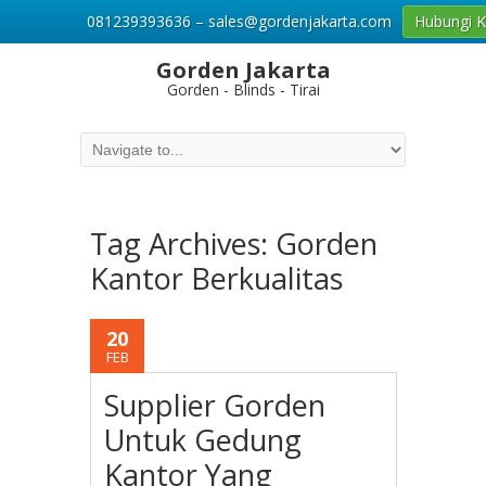
081239393636 – sales@gordenjakarta.com
Hubungi 
Gorden Jakarta
Gorden - Blinds - Tirai
Tag Archives:
Gorden
Kantor Berkualitas
20
FEB
Supplier Gorden
Untuk Gedung
Kantor Yang