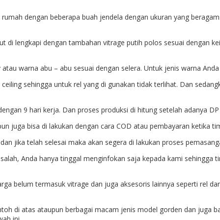
h rumah dengan beberapa buah jendela dengan ukuran yang beragam. 
t di lengkapi dengan tambahan vitrage putih polos sesuai dengan kei
 atau warna abu – abu sesuai dengan selera. Untuk jenis warna Anda b
n ceiling sehingga untuk rel yang di gunakan tidak terlihat. Dan sedan
 dengan 9 hari kerja. Dan proses produksi di hitung setelah adanya D
pun juga bisa di lakukan dengan cara COD atau pembayaran ketika ti
 dan jika telah selesai maka akan segera di lakukan proses pemasang
masalah, Anda hanya tinggal menginfokan saja kepada kami sehingg
arga belum termasuk vitrage dan juga aksesoris lainnya seperti rel dan
ntoh di atas ataupun berbagai macam jenis model gorden dan juga 
ah ini.