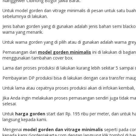
Nanggewer Cibinong Bogor Jawa Barat.
Untuk model gorden dan vitrage minimalis di pesan untuk satu bua
sebelumnya di lakukan.
Jenis bahan gorden yang di gunakan adalah jenis bahan semi blackou
warna yang menarik.
Untuk warna gorden yang di pilih atau di gunakan adalah warna grey
Pemasangan dari
model gorden minimalis
ini di lakukan di bagia
menggunakan tambahan cover box.
Lama dari proses produksi di lakukan kurang lebih sekitar 5 sampai
Pembayaran DP produksi bisa di lakukan dengan cara transfer mau
Untuk lama atau cepatnya proses produksi akan di infokan kembali,
Jika Anda ingin melakukan proses pemasangan sendiri juga tidak 
selesai.
Untuk
harga gorden
start dari Rp. 195 ribu per meter, dan untuk h
langsung kepada kami.
Mengenai
model gorden dan vitrage minimalis
seperti pada co
kepada kami GordenJakarta.com dengan langsung klik tombol di baw