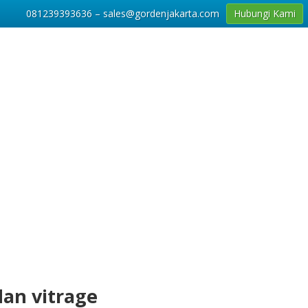
081239393636 – sales@gordenjakarta.com
Hubungi Kami
dan vitrage