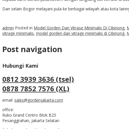
Dan selain Bogor melayani pula ke berbagai wilayah atau kota lainny
admin
Posted in
Model Gorden Dan Vitrase Minimalis Di Cibinong
,
M
vitrage minimalis
,
model gorden dan vitrage minimalis di Cibinong
,
M
Post navigation
Hubungi Kami
0812 3939 3636 (tsel)
0878 7852 7576 (XL)
email:
sales@gordenjakarta.com
office:
Ruko Grand Centro Blok B25
Pesanggrahan, Jakarta Selatan