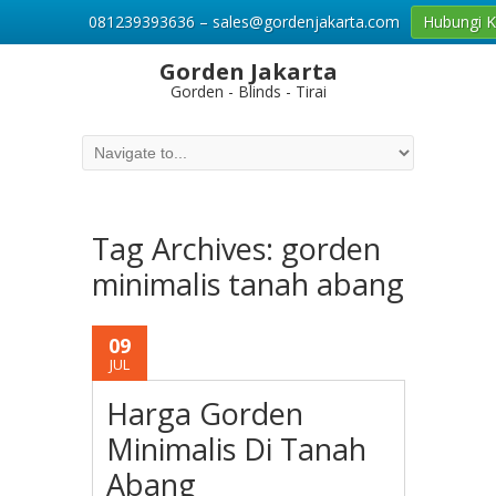
081239393636 – sales@gordenjakarta.com
Hubungi 
Gorden Jakarta
Gorden - Blinds - Tirai
Tag Archives:
gorden
minimalis tanah abang
09
JUL
Harga Gorden
Minimalis Di Tanah
Abang