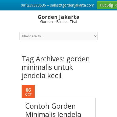
081239393636 – sales@gordenjakarta.com
Hubungi 
Gorden Jakarta
Gorden - Blinds - Tirai
Tag Archives:
gorden
minimalis untuk
jendela kecil
06
OCT
Contoh Gorden
Minimalis Jendela