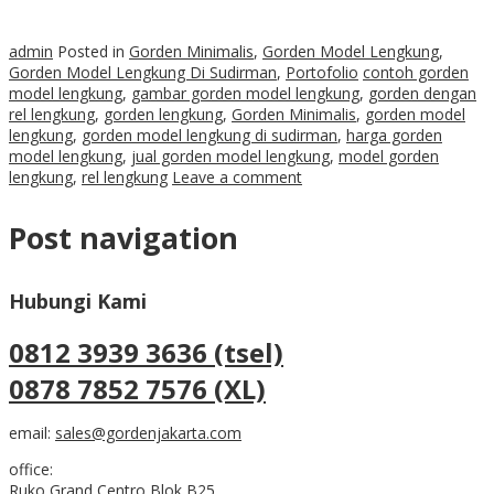
admin
Posted in
Gorden Minimalis
,
Gorden Model Lengkung
,
Gorden Model Lengkung Di Sudirman
,
Portofolio
contoh gorden
model lengkung
,
gambar gorden model lengkung
,
gorden dengan
rel lengkung
,
gorden lengkung
,
Gorden Minimalis
,
gorden model
lengkung
,
gorden model lengkung di sudirman
,
harga gorden
model lengkung
,
jual gorden model lengkung
,
model gorden
lengkung
,
rel lengkung
Leave a comment
Post navigation
Hubungi Kami
0812 3939 3636 (tsel)
0878 7852 7576 (XL)
email:
sales@gordenjakarta.com
office:
Ruko Grand Centro Blok B25