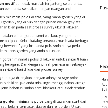
en motif
pun tidak masalah tergantung selera anda.
Pus
un perlu anda sesuaikan dengan ruangan anda.
en minimalis polos di atas, yang mana gorden yang di
u gorden yang di pilih dengan pilihan warna grey atau
ihan klien pada saat proses survey ukur di lakukan.
ih adalah bahan gorden semi blackout yang mana
en eclipse
. Selain katalog tersebut, masih ada berbagai
ng bervariatif yang bisa anda pilih. Anda hanya perlu
kami jenis gorden yang anda butuhkan.
gorden minimalis polos di lakukan untuk sekitar 8 buah
yang beragam. Dan dengan jumlah pemesanan sebanyak
Rec
 sekitar 6 hari di luar dari proses survey.
s
pun juga di lengkapi dengan adanya vitrage polos
Har
ih oleh klien. Jika anda tidak ingin menggunakan vitrage
Apa
 jenis bahan ini sudah semi blackout atau tidak tembus
Beji
Jual
a gorden minimalis polos
yang di tawarkan start dari
Para
ersegi belum termasuk vitrage dan rel gorden. Untuk
Cip