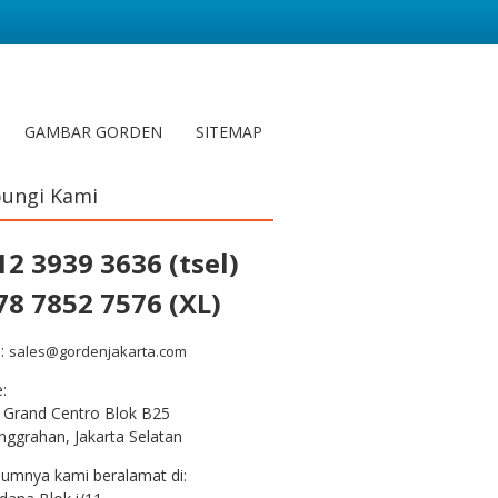
GAMBAR GORDEN
SITEMAP
ungi Kami
12 3939 3636 (tsel)
78 7852 7576 (XL)
l:
sales@gordenjakarta.com
e:
 Grand Centro Blok B25
nggrahan, Jakarta Selatan
lumnya kami beralamat di: