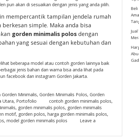
den pun akan di sesuaikan dengan jenis yang anda pilih.
Bel
Amar
gin mempercantik tampilan jendela rumah
Tan
 berkesan simple. Maka anda bisa
Jual
akan
gorden minimalis polos
dengan
Mer
 bahan yang sesuai dengan kebutuhan dan
Harg
Abu
Gad
lihat beberapa model atau contoh gorden lainnya baik
erbagai jenis bahan dan warna bisa anda lihat pada
pun facebook dan instagram Gorden Jakarta.
n
Gorden Minimalis
,
Gorden Minimalis Polos
,
Gorden
a Utara
,
Portofolio
contoh gorden minimalis polos
,
inimalis
,
gorden minimalis polos
,
gorden minimalis
en motif
,
gorden polos
,
harga gorden minimalis polos
,
os
,
model gorden minimalis polos
Leave a