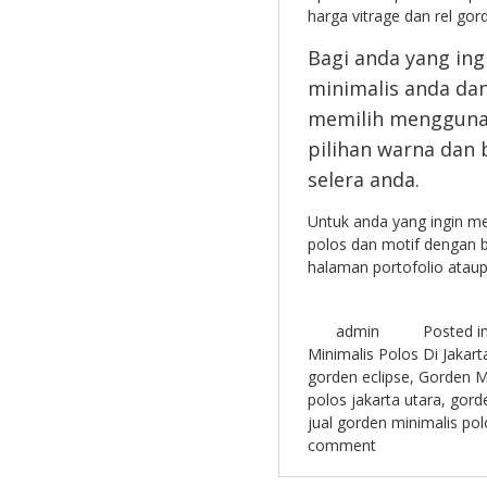
harga vitrage dan rel gor
Bagi anda yang in
minimalis anda dan
memilih menggun
pilihan warna dan
selera anda.
Untuk anda yang ingin me
polos dan motif dengan b
halaman portofolio atau
admin
Posted i
Minimalis Polos Di Jakart
gorden eclipse
,
Gorden M
polos jakarta utara
,
gord
jual gorden minimalis pol
comment