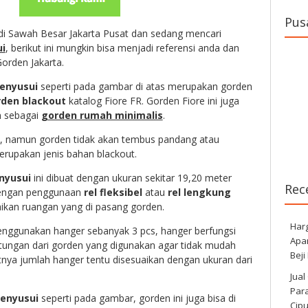
Pus
di Sawah Besar Jakarta Pusat dan sedang mencari
i
, berikut ini mungkin bisa menjadi referensi anda dan
orden Jakarta.
enyusui
seperti pada gambar di atas merupakan gorden
den blackout
katalog Fiore FR. Gorden Fiore ini juga
n sebagai
gorden rumah minimalis
.
, namun gorden tidak akan tembus pandang atau
rupakan jenis bahan blackout.
nyusui
ini dibuat dengan ukuran sekitar 19,20 meter
Rec
 dengan penggunaan
rel fleksibel
atau
rel lengkung
kan ruangan yang di pasang gorden.
Har
enggunakan hanger sebanyak 3 pcs, hanger berfungsi
Apa
tungan dari gorden yang digunakan agar tidak mudah
Beji
itnya jumlah hanger tentu disesuaikan dengan ukuran dari
Jual
Para
enyusui
seperti pada gambar, gorden ini juga bisa di
Cip