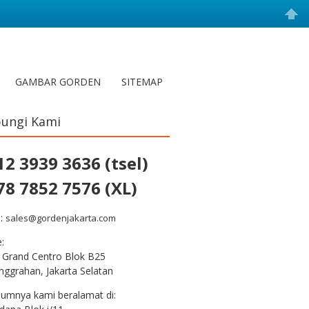
GAMBAR GORDEN
SITEMAP
ungi Kami
12 3939 3636 (tsel)
78 7852 7576 (XL)
l:
sales@gordenjakarta.com
e:
 Grand Centro Blok B25
nggrahan, Jakarta Selatan
lumnya kami beralamat di: