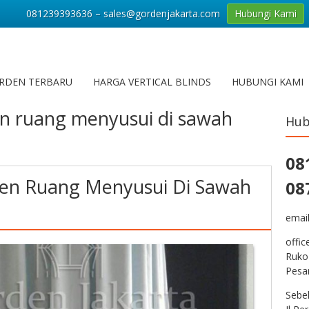
081239393636 – sales@gordenjakarta.com
Hubungi Kami
RDEN TERBARU
HARGA VERTICAL BLINDS
HUBUNGI KAMI
n ruang menyusui di sawah
Hub
08
en Ruang Menyusui Di Sawah
08
emai
offic
Ruko
Pesa
Sebe