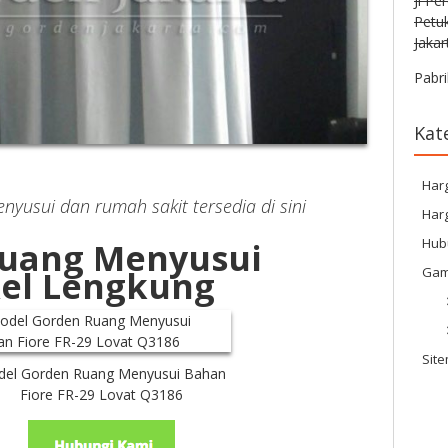
Jl Pe
Petu
Jakar
Pabri
Kat
Har
yusui dan rumah sakit tersedia di sini
Harg
Hub
uang Menyusui
Gam
el Lengkung
Sit
el Gorden Ruang Menyusui Bahan
Fiore FR-29 Lovat Q3186