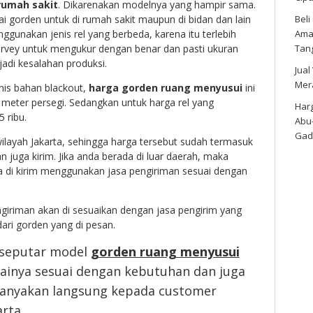
rumah sakit
. Dikarenakan modelnya yang hampir sama.
Bel
i gorden untuk di rumah sakit maupun di bidan dan lain
Amar
ggunakan jenis rel yang berbeda, karena itu terlebih
Tan
survey untuk mengukur dengan benar dan pasti ukuran
rjadi kesalahan produksi.
Jual
Mer
is bahan blackout,
harga gorden ruang menyusui
ini
er meter persegi. Sedangkan untuk harga rel yang
Harg
5 ribu.
Abu
Gad
ilayah Jakarta, sehingga harga tersebut sudah termasuk
 juga kirim. Jika anda berada di luar daerah, maka
a di kirim menggunakan jasa pengiriman sesuai dengan
giriman akan di sesuaikan dengan jasa pengirim yang
ari gorden yang di pesan.
 seputar model
gorden ruang menyusui
ainya sesuai dengan kebutuhan dan juga
 tanyakan langsung kepada customer
rta.