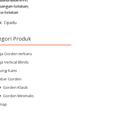
rdana Blok i/11,
kangan Selatan,
ta Selatan
k: Cipadu
egori Produk
ga Gorden terbaru
a Vertical Blinds
ungi Kami
bar Gorden
Gorden Klasik
Gorden Minimalis
emap