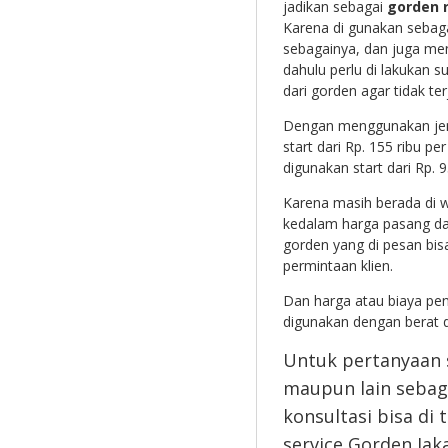
jadikan sebagai
gorden 
Karena di gunakan sebaga
sebagainya, dan juga men
dahulu perlu di lakukan 
dari gorden agar tidak te
Dengan menggunakan jen
start dari Rp. 155 ribu p
digunakan start dari Rp. 9
Karena masih berada di w
kedalam harga pasang dan
gorden yang di pesan bis
permintaan klien.
Dan harga atau biaya pen
digunakan dengan berat d
Untuk pertanyaan
maupun lain sebag
konsultasi bisa di
service Gorden Jaka