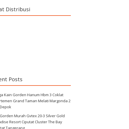
at Distribusi
ent Posts
ga Kain Gorden Hanum Hbm 3 Coklat
rtemen Grand Taman Melati Margonda 2
 Depok
 Gorden Murah Gvtex 20-3 Silver Gold
dise Resort Ciputat Cluster The Bay
utat Tangerang