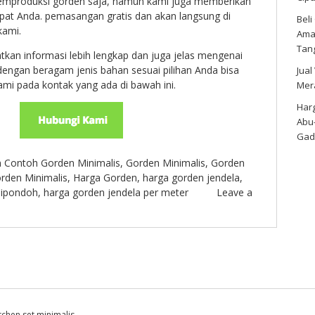
emproduksi gorden saja, namun kami juga memberikan
at Anda. pemasangan gratis dan akan langsung di
Bel
kami.
Amar
Tan
kan informasi lebih lengkap dan juga jelas mengenai
engan beragam jenis bahan sesuai pilihan Anda bisa
Jual
mi pada kontak yang ada di bawah ini.
Mer
Harg
Abu
Gad
n
Contoh Gorden Minimalis
,
Gorden Minimalis
,
Gorden
rden Minimalis
,
Harga Gorden
,
harga gorden jendela
,
Cipondoh
,
harga gorden jendela per meter
Leave a
itchen set minimalis