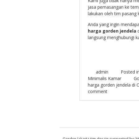
Kami juga tidak hanya m
jasa pemasangan ke temp
lakukan oleh tim pasang 
Anda yang ingin mendapat
harga gorden jendela
d
langsung menghubungi ka
admin
Posted i
Minimalis Kamar
Go
harga gorden jendela di 
comment
Post navigation
Gorden Jakarta
tim desain supported by:
k