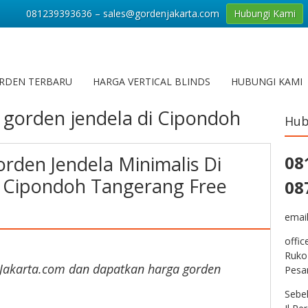
081239393636 – sales@gordenjakarta.com
Hubungi Kami
RDEN TERBARU
HARGA VERTICAL BLINDS
HUBUNGI KAMI
 gorden jendela di Cipondoh
Hub
rden Jendela Minimalis Di
08
 Cipondoh Tangerang Free
08
emai
offic
Ruko
Jakarta.com dan dapatkan harga gorden
Pesa
Sebe