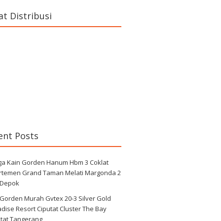
at Distribusi
ent Posts
ga Kain Gorden Hanum Hbm 3 Coklat
rtemen Grand Taman Melati Margonda 2
 Depok
 Gorden Murah Gvtex 20-3 Silver Gold
dise Resort Ciputat Cluster The Bay
utat Tangerang