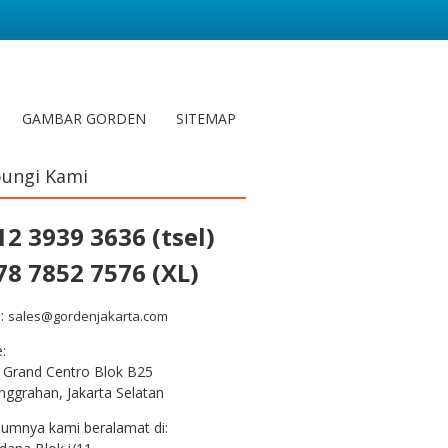
GAMBAR GORDEN
SITEMAP
ungi Kami
12 3939 3636 (tsel)
78 7852 7576 (XL)
l:
sales@gordenjakarta.com
e:
 Grand Centro Blok B25
nggrahan, Jakarta Selatan
lumnya kami beralamat di: