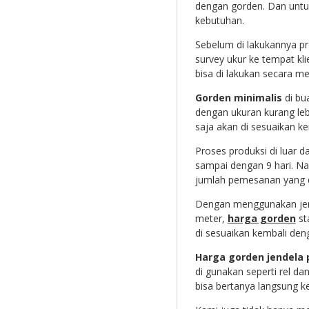
dengan gorden. Dan untuk
kebutuhan.
Sebelum di lakukannya pr
survey ukur ke tempat kli
bisa di lakukan secara m
Gorden minimalis
di bu
dengan ukuran kurang leb
saja akan di sesuaikan k
Proses produksi di luar da
sampai dengan 9 hari. N
jumlah pemesanan yang d
Dengan menggunakan jeni
meter,
harga gorden
st
di sesuaikan kembali den
Harga gorden jendela 
di gunakan seperti rel d
bisa bertanya langsung k