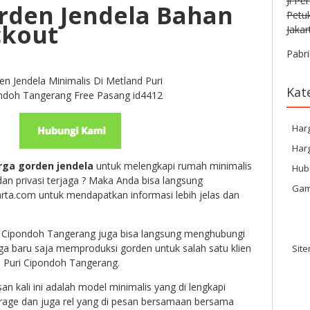
Jl Pe
rden Jendela Bahan
Petu
ckout
Jakar
Pabri
en Jendela Minimalis Di Metland Puri
Kat
ndoh Tangerang Free Pasang id4412
Har
Harg
rga gorden jendela
untuk melengkapi rumah minimalis
Hub
an privasi terjaga ? Maka Anda bisa langsung
Gam
ta.com untuk mendapatkan informasi lebih jelas dan
 Cipondoh Tangerang juga bisa langsung menghubungi
ga baru saja memproduksi gorden untuk salah satu klien
Sit
d Puri Cipondoh Tangerang.
n kali ini adalah model minimalis yang di lengkapi
age dan juga rel yang di pesan bersamaan bersama