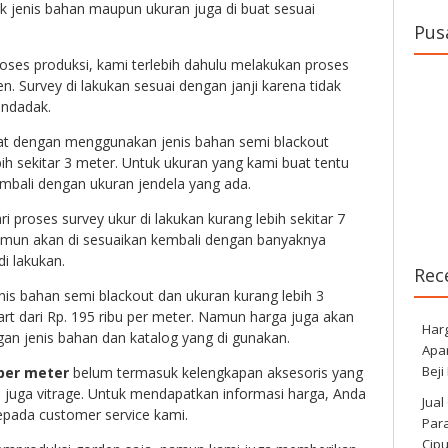
 jenis bahan maupun ukuran juga di buat sesuai
Pus
oses produksi, kami terlebih dahulu melakukan proses
en. Survey di lakukan sesuai dengan janji karena tidak
endadak.
at dengan menggunakan jenis bahan semi blackout
ih sekitar 3 meter. Untuk ukuran yang kami buat tentu
embali dengan ukuran jendela yang ada.
ri proses survey ukur di lakukan kurang lebih sekitar 7
amun akan di sesuaikan kembali dengan banyaknya
i lakukan.
Rec
s bahan semi blackout dan ukuran kurang lebih 3
art dari Rp. 195 ribu per meter. Namun harga juga akan
Har
gan jenis bahan dan katalog yang di gunakan.
Apa
Beji
per meter
belum termasuk kelengkapan aksesoris yang
an juga vitrage. Untuk mendapatkan informasi harga, Anda
Jual
epada customer service kami.
Para
Cip