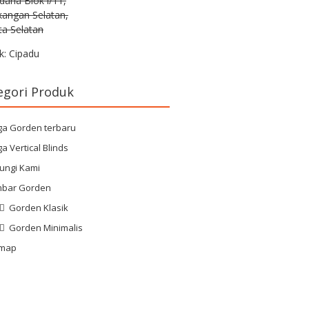
rdana Blok i/11,
kangan Selatan,
ta Selatan
k: Cipadu
egori Produk
ga Gorden terbaru
a Vertical Blinds
ungi Kami
bar Gorden
Gorden Klasik
Gorden Minimalis
emap