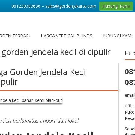
081239393636 – sales@gordenjakarta.com
Hubungi Kami
RDEN TERBARU
HARGA VERTICAL BLINDS
HUBUNGI KAMI
gorden jendela kecil di cipulir
Hub
a Gorden Jendela Kecil
08
pulir
08
emai
offic
Ruko
Pesa
rden berkualitas import dan lokal
Sebe