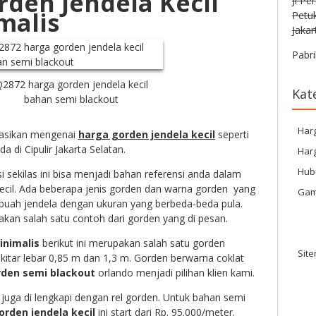
den Jendela Kecil
Jl Pe
malis
Petu
Jakar
Pabri
2872 harga gorden jendela kecil
Kat
bahan semi blackout
Har
masikan mengenai
harga gorden jendela kecil
seperti
da di Cipulir Jakarta Selatan.
Harg
Hub
sekilas ini bisa menjadi bahan referensi anda dalam
ecil. Ada beberapa jenis gorden dan warna gorden yang
Gam
buah jendela dengan ukuran yang berbeda-beda pula.
an salah satu contoh dari gorden yang di pesan.
inimalis
berikut ini merupakan salah satu gorden
Sit
kitar lebar 0,85 m dan 1,3 m. Gorden berwarna coklat
den semi blackout
orlando menjadi pilihan klien kami.
uga di lengkapi dengan rel gorden. Untuk bahan semi
orden jendela kecil
ini start dari Rp. 95.000/meter.