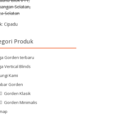
rdana Blok i/11,
kangan Selatan,
ta Selatan
k: Cipadu
egori Produk
ga Gorden terbaru
a Vertical Blinds
ungi Kami
bar Gorden
Gorden Klasik
Gorden Minimalis
emap