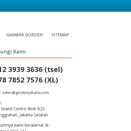
GAMBAR GORDEN
SITEMAP
ungi Kami
12 3939 3636 (tsel)
78 7852 7576 (XL)
l:
sales@gordenjakarta.com
e:
 Grand Centro Blok B25
nggrahan, Jakarta Selatan
lumnya kami beralamat di: