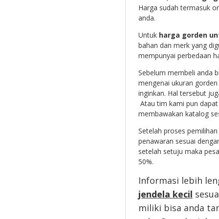
Harga sudah termasuk on
anda.
Untuk
harga gorden unt
bahan dan merk yang digu
mempunyai perbedaan ha
Sebelum membeli anda bi
mengenai ukuran gorden 
inginkan. Hal tersebut 
Atau tim kami pun dapat
membawakan katalog sesu
Setelah proses pemilihan
penawaran sesuai dengan
setelah setuju maka pes
50%.
Informasi lebih le
jendela kecil
sesua
miliki bisa anda 