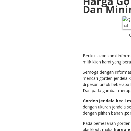
Harga Gor
Dan Mini
Q
Berikut akan kami infor
milik klien kami yang bera
Semoga dengan informasi 
mencari gorden jendela k
di pesan untuk beberapa 
Dan pada gambar merupak
Gorden jendela kecil m
dengan ukuran jendela se
dengan pilihan bahan
gor
Pada pemesanan gorden j
blacklout, maka
harga g