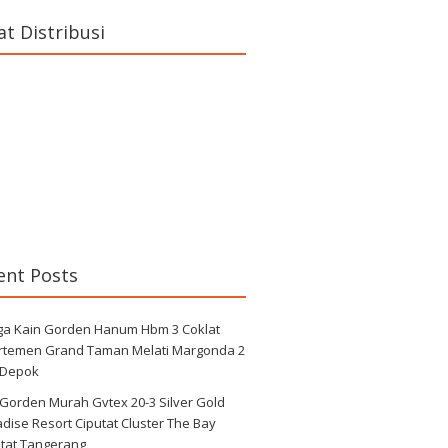
at Distribusi
ent Posts
ga Kain Gorden Hanum Hbm 3 Coklat
rtemen Grand Taman Melati Margonda 2
 Depok
 Gorden Murah Gvtex 20-3 Silver Gold
dise Resort Ciputat Cluster The Bay
utat Tangerang