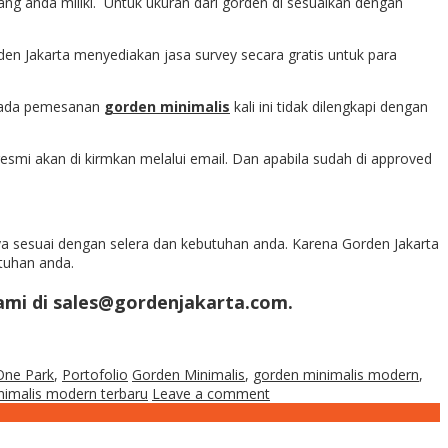
ng anda miliki. Untuk ukuran dari gorden di sesuaikan dengan
en Jakarta menyediakan jasa survey secara gratis untuk para
. Pada pemesanan
gorden minimalis
kali ini tidak dilengkapi dengan
resmi akan di kirmkan melalui email. Dan apabila sudah di approved
nya sesuai dengan selera dan kebutuhan anda. Karena Gorden Jakarta
tuhan anda.
ami di sales@gordenjakarta.com.
One Park
,
Portofolio
Gorden Minimalis
,
gorden minimalis modern
,
nimalis modern terbaru
Leave a comment