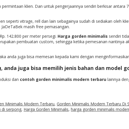
n permintaan klien. Dan untuk pengerjaannya sendiri berkisar antara
eperti vitrage, rell dan lain sebagainya sudah di sediakan oleh klien
h JaDeTaBek masih free pemasangan.
 Rp. 142.800 per meter persegi.
Harga gorden minimalis
sendiri ti
merupakan pembuatan custom, sehingga ketika pemesanan nantinya aka
ka anda juga bisa memesan kepada kami dengan menginformasikan j
u
, anda juga bisa memilih jenis bahan dan model 
roduksi dan
contoh gorden minimalis modern terbaru
lainnya den
en Minimalis Modern Terbaru
,
Gorden Minimalis Modern Terbaru Di 
 di serpong
,
Harga Gorden Minimalis
,
harga gorden minimalis moder