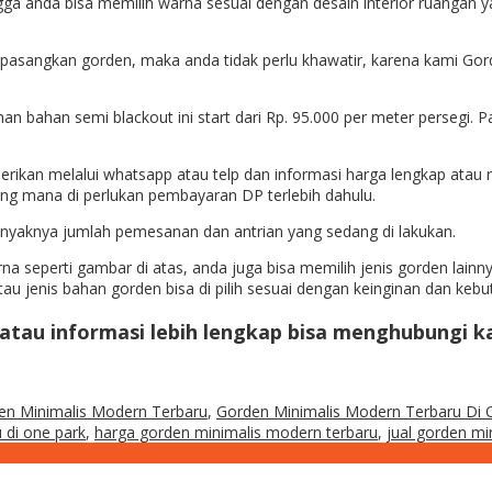
ga anda bisa memilih warna sesuai dengan desain interior ruangan ya
pasangkan gorden, maka anda tidak perlu khawatir, karena kami Gord
han bahan semi blackout ini start dari Rp. 95.000 per meter persegi
erikan melalui whatsapp atau telp dan informasi harga lengkap atau 
yang mana di perlukan pembayaran DP terlebih dahulu.
anyaknya jumlah pemesanan dan antrian yang sedang di lakukan.
na seperti gambar di atas, anda juga bisa memilih jenis gorden lain
 jenis bahan gorden bisa di pilih sesuai dengan keinginan dan kebu
 atau informasi lebih lengkap bisa menghubungi k
en Minimalis Modern Terbaru
,
Gorden Minimalis Modern Terbaru Di 
 di one park
,
harga gorden minimalis modern terbaru
,
jual gorden mi