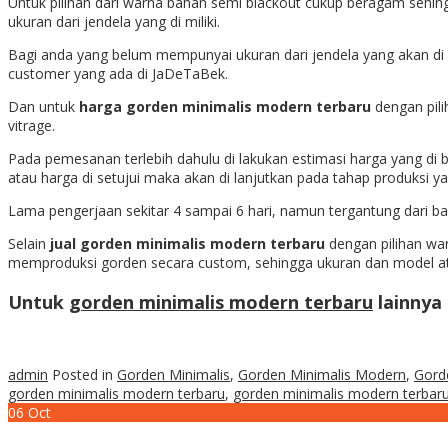
Untuk pilihan dari warna bahan semi blackout cukup beragam sehing
ukuran dari jendela yang di miliki.
Bagi anda yang belum mempunyai ukuran dari jendela yang akan di 
customer yang ada di JaDeTaBek.
Dan untuk
harga gorden minimalis modern terbaru
dengan pili
vitrage.
Pada pemesanan terlebih dahulu di lakukan estimasi harga yang di b
atau harga di setujui maka akan di lanjutkan pada tahap produksi 
Lama pengerjaan sekitar 4 sampai 6 hari, namun tergantung dari b
Selain
jual gorden minimalis modern terbaru
dengan pilihan war
memproduksi gorden secara custom, sehingga ukuran dan model atau
Untuk
gorden minimalis modern terbaru
lainnya
admin
Posted in
Gorden Minimalis
,
Gorden Minimalis Modern
,
Gord
gorden minimalis modern terbaru
,
gorden minimalis modern terbaru
06
Oct