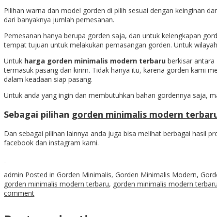
Pilihan warna dan model gorden di pilih sesuai dengan keinginan da
dari banyaknya jumlah pemesanan.
Pemesanan hanya berupa gorden saja, dan untuk kelengkapan gorden s
tempat tujuan untuk melakukan pemasangan gorden. Untuk wilaya
Untuk
harga gorden minimalis modern terbaru
berkisar antara
termasuk pasang dan kirim. Tidak hanya itu, karena gorden kami 
dalam keadaan siap pasang.
Untuk anda yang ingin dan membutuhkan bahan gordennya saja, ma
Sebagai pilihan
gorden minimalis modern terbar
Dan sebagai pilihan lainnya anda juga bisa melihat berbagai hasil p
facebook dan instagram kami.
admin
Posted in
Gorden Minimalis
,
Gorden Minimalis Modern
,
Gord
gorden minimalis modern terbaru
,
gorden minimalis modern terbaru
comment