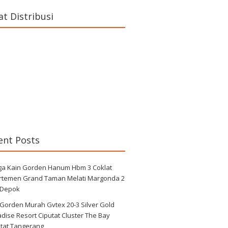
at Distribusi
ent Posts
ga Kain Gorden Hanum Hbm 3 Coklat
rtemen Grand Taman Melati Margonda 2
 Depok
 Gorden Murah Gvtex 20-3 Silver Gold
dise Resort Ciputat Cluster The Bay
utat Tangerang