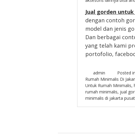
aksesoris lainnya bisa a
Jual gorden untuk
dengan contoh gord
model dan jenis go
Dan berbagai cont
yang telah kami pr
portofolio, faceb
admin
Posted i
Rumah Minimalis Di Jakar
Untuk Rumah Minimalis
,
rumah minimalis
,
jual go
minimalis di jakarta pusat
Post navigation