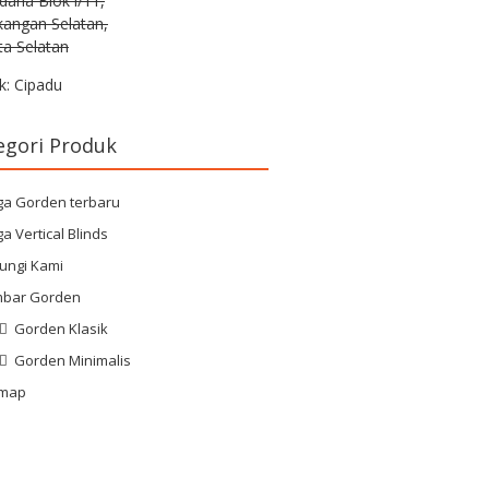
rdana Blok i/11,
kangan Selatan,
ta Selatan
k: Cipadu
egori Produk
ga Gorden terbaru
a Vertical Blinds
ungi Kami
bar Gorden
Gorden Klasik
Gorden Minimalis
emap