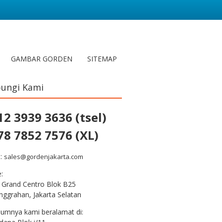
GAMBAR GORDEN
SITEMAP
ungi Kami
12 3939 3636 (tsel)
78 7852 7576 (XL)
l:
sales@gordenjakarta.com
e:
 Grand Centro Blok B25
nggrahan, Jakarta Selatan
lumnya kami beralamat di: