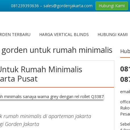
081239393636 – sales@gordenjakarta.com
Hubungi Kami
RDEN TERBARU
HARGA VERTICAL BLINDS
HUBUNGI KAMI
 gorden untuk rumah minimalis
Hub
Untuk Rumah Minimalis
08
karta Pusat
08
emai
offic
Ruko
Pesa
uk rumah minimalis di aparteman jakarta
gi Gorden Jakarta
Sebe