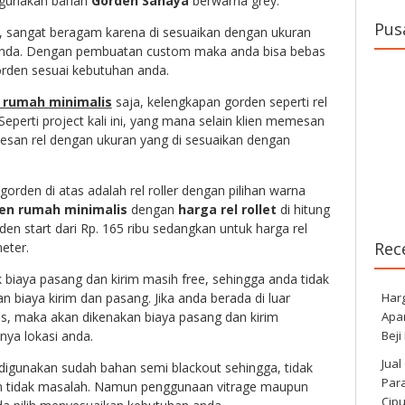
gunakan bahan
Gorden Sanaya
berwarna grey.
Pus
, sangat beragam karena di sesuaikan dengan ukuran
 anda. Dengan pembuatan custom maka anda bisa bebas
den sesuai kebutuhan anda.
n rumah minimalis
saja, kelengkapan gorden seperti rel
eperti project kali ini, yang mana selain klien memesan
an rel dengan ukuran yang di sesuaikan dengan
orden di atas adalah rel roller dengan pilihan warna
en rumah minimalis
dengan
harga rel rollet
di hitung
den start dari Rp. 165 ribu sedangkan untuk harga rel
Rec
meter.
biaya pasang dan kirim masih free, sehingga anda tidak
Har
an biaya kirim dan pasang. Jika anda berada di luar
Apa
tas, maka akan dikenakan biaya pasang dan kirim
Beji
ya lokasi anda.
Jual
digunakan sudah bahan semi blackout sehingga, tidak
Para
n tidak masalah. Namun penggunaan vitrage maupun
Cip