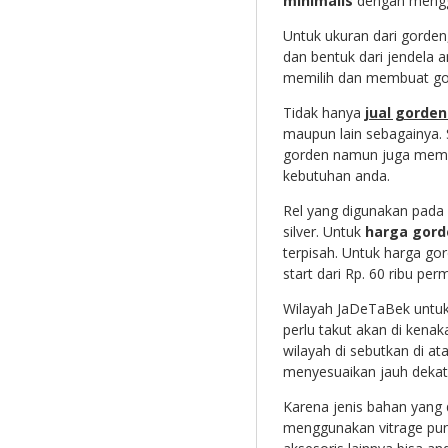
minimalis
dengan meng
Untuk ukuran dari gorden
dan bentuk dari jendela
memilih dan membuat gor
Tidak hanya
jual gorde
maupun lain sebagainya. S
gorden namun juga memes
kebutuhan anda.
Rel yang digunakan pada g
silver. Untuk
harga gord
terpisah. Untuk harga gor
start dari Rp. 60 ribu per
Wilayah JaDeTaBek untuk 
perlu takut akan di kenak
wilayah di sebutkan di a
menyesuaikan jauh dekatn
Karena jenis bahan yang 
menggunakan vitrage pu