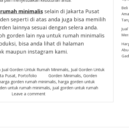
nda pilih menyesuaikan kebutuhan anda.
Bel
 rumah minimalis
selain di Jakarta Pusat
Amar
en seperti di atas anda juga bisa memilih
Tan
rden lainnya sesuai dengan selera anda.
Jual
oh gorden lain nya untuk rumah minimalis
Mer
oduksi, bisa anda lihat di halaman
Harg
Abu
ook maupun instagram kami.
Gad
n
Jual Gorden Untuk Rumah Minimalis
,
Jual Gorden Untuk
ta Pusat
,
Portofolio
Gorden Minimalis
,
Gorden
harga gorden rumah minimalis
,
harga gorden untuk
rden untuk rumah minimalis
,
jual gorden untuk rumah
Leave a comment