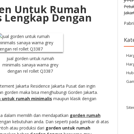
Jl Pe
den Untuk Rumah
Petu
Jakar
s Lengkap Dengan
Pabri
Kat
Har
jual gorden untuk rumah
Harg
minimalis sanaya warna grey
dengan rel rollet Q3387
Hub
Gam
rtement Jakarta Residence
Jakarta Pusat dan ingin
n gorden maka bisa menghubungi Gorden Jakarta.
n untuk rumah minimalis
maupun klasik dengan
Sit
a dalam memilih dan mendapatkan
gorden rumah
engan kebutuhan anda. Dan seperti pada gambar di atas
ntoh atau produksi dari
gorden untuk rumah