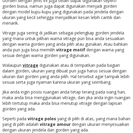
Gorden dengan jenis ini juga selain dapat digunakan seperti
gorden biasa, namun juga dapat digunakan menjadi gorden
dengan model kupu-kupu yang digunakan pada jendela dengan
ukuran yang kecil sehingga menjadikan kesan lebih cantik dan
menarik.
Vitrage juga sering di jadikan sebagai pelengkap gorden jendela
yang mana untuk pilihan warna vitrage pun bisa anda sesuaikan
dengan warna gorden yang anda pilih atau gunakan. Atau bahkan
anda pun juga bisa memilih
vitrage motif
dengan warna yang
sesuai dengan warna gorden yang digunakan.
Walaupun
vitrage
digunakan atau di tempatkan pada bagian
dalam gorden, ukuran yang dibuat pun juga harus sesuai dengan
ukuran dari gorden yang anda pilih. Hal tersebut agar tampak lebih
sesuai serta juga nyaman karena ukuran yang seimbang.
Jika anda ingin posisi ruangan anda tetap terang pada siang hari,
maka anda bisa menggunakan vitrage, dan jika anda ingin ruangan
lebih tertutup maka anda bisa menutup vitrage dengan lapisan
gorden yang ada.
Seperti pada
vitrage polos
yang di pilih di atas, yang mana bahan
yang di pilih adalah
vitrage amour
dengan ukuran menyesuaikan
dengan ukuran jendela dan gorden yang ada.