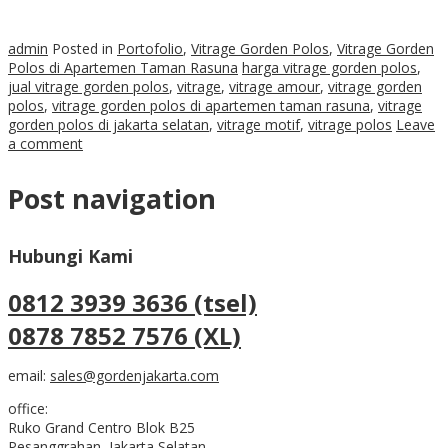
admin
Posted in
Portofolio
,
Vitrage Gorden Polos
,
Vitrage Gorden
Polos di Apartemen Taman Rasuna
harga vitrage gorden polos
,
jual vitrage gorden polos
,
vitrage
,
vitrage amour
,
vitrage gorden
polos
,
vitrage gorden polos di apartemen taman rasuna
,
vitrage
gorden polos di jakarta selatan
,
vitrage motif
,
vitrage polos
Leave
a comment
Post navigation
Hubungi Kami
0812 3939 3636 (tsel)
0878 7852 7576 (XL)
email:
sales@gordenjakarta.com
office:
Ruko Grand Centro Blok B25
Pesanggrahan, Jakarta Selatan